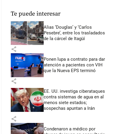
Te puede interesar
Alias ‘Douglas’ y ‘Carlos
Pesebre’, entre los trasladados
de la cárcel de Itagüí
share
Ponen lupa a contrato para dar
atención a pacientes con VIH
que la Nueva EPS terminó
share
EE. UU. investiga ciberataques
contra sistemas de agua en al
menos siete estados;
sospechas apuntan a Irán
share
Condenaron a médico por