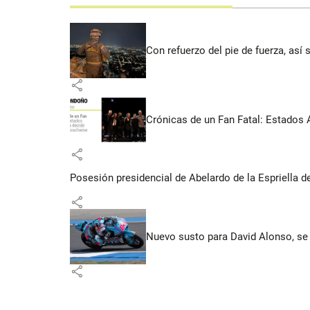
Con refuerzo del pie de fuerza, así 
share
Crónicas de un Fan Fatal: Estados 
share
Posesión presidencial de Abelardo de la Espriella d
share
Nuevo susto para David Alonso, se 
share