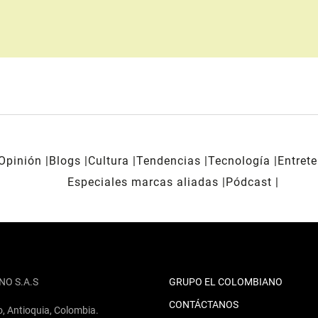
Opinión
Blogs
Cultura
Tendencias
Tecnología
Entret
Especiales marcas aliadas
Pódcast
NO S.A.S
GRUPO EL COLOMBIANO
CONTÁCTANOS
o, Antioquia, Colombia.