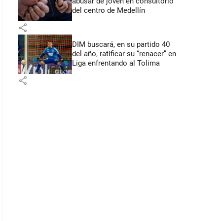
abusar de joven en consultorio
del centro de Medellín
share
DIM buscará, en su partido 40
del año, ratificar su “renacer” en
Liga enfrentando al Tolima
share