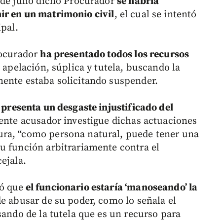
 de julio dicho Procurador
se habría
ir en un matrimonio civil
, el cual se intentó
ipal.
rocurador
ha presentado todos los recursos
, apelación, súplica y tutela, buscando la
mente estaba solicitando suspender.
 presenta un desgaste injustificado del
 ente acusador investigue dichas actuaciones
ra, “como persona natural, puede tener una
u función arbitrariamente contra el
ejala.
ó que
el funcionario estaría ‘manoseando’ la
e abusar de su poder, como lo señala el
sando de la tutela que es un recurso para