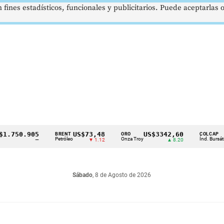
 fines estadísticos, funcionales y publicitarios. Puede aceptarlas
750.905
US$73,48
US$3342,60
162
BRENT
ORO
COLCAP
Petróleo
Onza Troy
Índ. Bursátil
—
▼ 1.12
▲ 8.20
Sábado
, 8 de Agosto de 2026