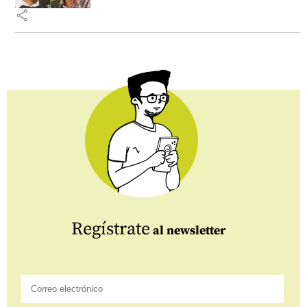
share
Regístrate
al newsletter