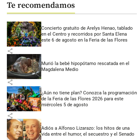
Te recomendamos
Concierto gratuito de Arelys Henao, tablado
en el Centro y recorridos por Santa Elena
este 6 de agosto en la Feria de las Flores
share
Murió la bebé hipopótamo rescatada en el
Magdalena Medio
share
¿Aún no tiene plan? Conozca la programación
de la Feria de las Flores 2026 para este
miércoles 5 de agosto
share
Adiós a Alfonso Lizarazo: los hitos de una
vida entre el humor, el secuestro y el Senado