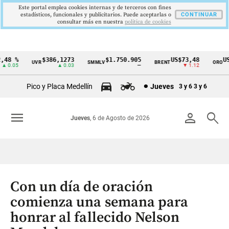
Este portal emplea cookies internas y de terceros con fines
estadísticos, funcionales y publicitarios. Puede aceptarlas o
CONTINUAR
consultar más en nuestra
politica de cookies
8 %
$386,1273
$1.750.905
US$73,48
US$3
UVR
SMMLV
BRENT
ORO
Cintillo
0.05
▲ 0.03
—
▼ 1.12
de
Pico y Placa Medellín
Jueves
3 y 6
3 y 6
indicadores
económicos
menu
person
search
Jueves
, 6 de Agosto de 2026
Colombia
Con un día de oración
comienza una semana para
honrar al fallecido Nelson