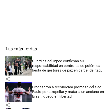
Las más leídas
Guardias del Inpec confiesan su
responsabilidad en controles de polémica
fiesta de gestores de paz en cárcel de Itagüí
share
Procesaron a reconocida promesa del São
Paulo por atropellar y matar a un anciano en
Brasil: quedó en libertad
share