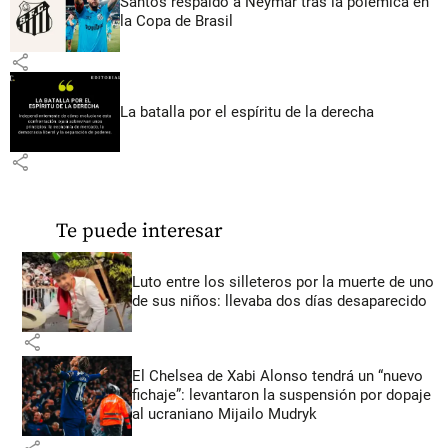
Santos respaldó a Neymar tras la polémica en
la Copa de Brasil
share
La batalla por el espíritu de la derecha
share
Te puede interesar
Luto entre los silleteros por la muerte de uno
de sus niños: llevaba dos días desaparecido
share
El Chelsea de Xabi Alonso tendrá un “nuevo
fichaje”: levantaron la suspensión por dopaje
al ucraniano Mijailo Mudryk