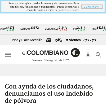
Este portal emplea cookies internas y de terceros con fines
estadísticos, funcionales y publicitarios. Puede aceptarlas o
CONTINUAR
consultar más en nuestra
politica de cookies
$4178
$3672
9,9 %
2,8 %
$4178,2
COP
EUR/COP
DESEMPLEO
PIB
TRM
Cintillo
▲ 0.42
—
▼ 0.30
▲ 0.10
▲ 0.4
de
Pico y Placa Medellín
Viernes
7 y 9
7 y 9
indicadores
económicos
menu
person
search
Colombia
Viernes
, 7 de Agosto de 2026
Con ayuda de los ciudadanos,
denunciamos el uso indebido
de pólvora