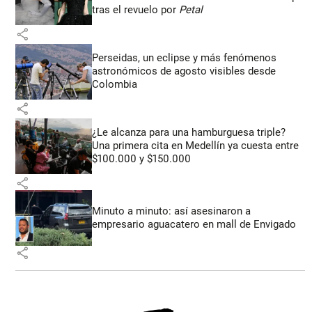
tras el revuelo por
Petal
share
Perseidas, un eclipse y más fenómenos
astronómicos de agosto visibles desde
Colombia
share
¿Le alcanza para una hamburguesa triple?
Una primera cita en Medellín ya cuesta entre
$100.000 y $150.000
share
Minuto a minuto: así asesinaron a
empresario aguacatero en mall de Envigado
share