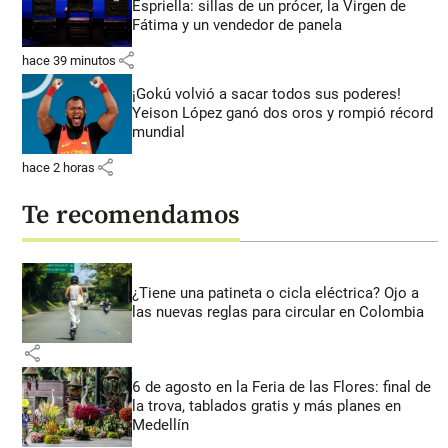
Espriella: sillas de un prócer, la Virgen de
Fátima y un vendedor de panela
share
hace 39 minutos
¡Gokú volvió a sacar todos sus poderes!
Yeison López ganó dos oros y rompió récord
mundial
share
hace 2 horas
Te recomendamos
¿Tiene una patineta o cicla eléctrica? Ojo a
las nuevas reglas para circular en Colombia
share
6 de agosto en la Feria de las Flores: final de
la trova, tablados gratis y más planes en
Medellín