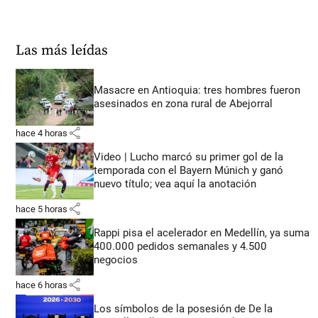
Las más leídas
Masacre en Antioquia: tres hombres fueron
asesinados en zona rural de Abejorral
share
hace 4 horas
Video | Lucho marcó su primer gol de la
temporada con el Bayern Múnich y ganó
nuevo título; vea aquí la anotación
share
hace 5 horas
Rappi pisa el acelerador en Medellín, ya suma
400.000 pedidos semanales y 4.500
negocios
share
hace 6 horas
Los símbolos de la posesión de De la