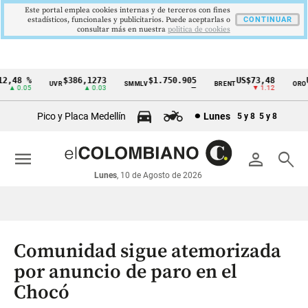
Este portal emplea cookies internas y de terceros con fines
estadísticos, funcionales y publicitarios. Puede aceptarlas o
CONTINUAR
consultar más en nuestra
politica de cookies
,48 %
$386,1273
$1.750.905
US$73,48
US
UVR
SMMLV
BRENT
ORO
Cintillo
▲ 0.05
▲ 0.03
—
▼ 1.12
de
Pico y Placa Medellín
Lunes
5 y 8
5 y 8
indicadores
económicos
menu
person
search
Colombia
Lunes
, 10 de Agosto de 2026
Comunidad sigue atemorizada
por anuncio de paro en el
Chocó