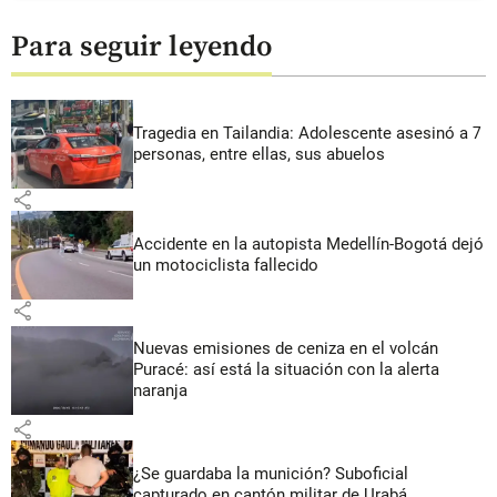
Para seguir leyendo
Tragedia en Tailandia: Adolescente asesinó a 7
personas, entre ellas, sus abuelos
share
Accidente en la autopista Medellín-Bogotá dejó
un motociclista fallecido
share
Nuevas emisiones de ceniza en el volcán
Puracé: así está la situación con la alerta
naranja
share
¿Se guardaba la munición? Suboficial
capturado en cantón militar de Urabá