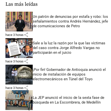
Las más leídas
Un patrón de denuncias por estafa y robo: los
señalamientos contra Andrés Hernández, jefe
de comunicaciones de Petro
share
hace 3 horas
Sale a la luz la razón por la que las víctimas
del caso contra Jorge Alfredo Vargas no
participarán en el juicio
share
hace 3 horas
¡Por fin! Gobernador de Antioquia anunció el
inicio de instalación de equipos
electromecánicos en Túnel del Toyo
share
hace 3 horas
La JEP anunció el inicio de la sexta fase de
búsqueda en La Escombrera, de Medellín