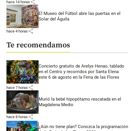
share
hace 14 horas
El Museo del Fútbol abre las puertas en el
Solar del Águila
share
hace 4 horas
Te recomendamos
Concierto gratuito de Arelys Henao, tablado
en el Centro y recorridos por Santa Elena
este 6 de agosto en la Feria de las Flores
share
hace 7 horas
Murió la bebé hipopótamo rescatada en el
Magdalena Medio
share
hace 8 horas
¿Aún no tiene plan? Conozca la programación