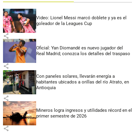
Video: Lionel Messi marcó doblete y ya es el
goleador de la Leagues Cup
share
Oficial: Yan Diomandé es nuevo jugador del
Real Madrid; conozca los detalles del traspaso
share
Con paneles solares, llevarán energía a
habitantes ubicados a orillas del río Atrato, en
Antioquia
share
Mineros logra ingresos y utilidades récord en el
primer semestre de 2026
share