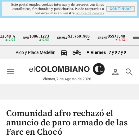
Este portal emplea cookies internas y de terceros con fines
estadísticos, funcionales y publicitarios. Puede aceptarlas o
CONTINUAR
consultar más en nuestra
politica de cookies
2,48 %
$386,1273
$1.750.905
US$73,48
U
UVR
SMMLV
BRENT
ORO
Cintillo
▲ 0.05
▲ 0.03
—
▼ 1.12
de
Pico y Placa Medellín
Viernes
7 y 9
7 y 9
indicadores
económicos
menu
person
search
Colombia
Viernes
, 7 de Agosto de 2026
Comunidad afro rechazó el
anuncio de paro armado de las
Farc en Chocó