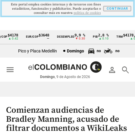
Este portal emplea cookies internas y de terceros con fines
estadísticos, funcionales y publicitarios. Puede aceptarlas o
CONTINUAR
consultar más en nuestra
politica de cookies
$4178
$3648
9,9 %
2,8 %
$4178,2
OP
EUR/COP
DESEMPLEO
PIB
TRM
Cintillo
▲ 0.42
—
▼ 0.30
▲ 0.10
▲ 0.4
de
Pico y Placa Medellín
Domingo
no
no
indicadores
económicos
menu
person
search
Colombia
Domingo
, 9 de Agosto de 2026
Comienzan audiencias de
Bradley Manning, acusado de
filtrar documentos a WikiLeaks