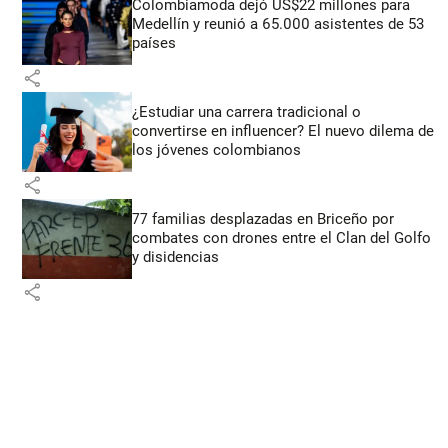
Colombiamoda dejó US$22 millones para
Medellín y reunió a 65.000 asistentes de 53
países
share
¿Estudiar una carrera tradicional o
convertirse en influencer? El nuevo dilema de
los jóvenes colombianos
share
77 familias desplazadas en Briceño por
combates con drones entre el Clan del Golfo
y disidencias
share