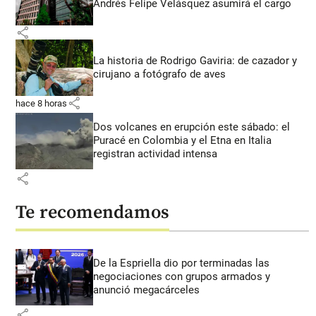
Andrés Felipe Velásquez asumirá el cargo
share
La historia de Rodrigo Gaviria: de cazador y
cirujano a fotógrafo de aves
share
hace 8 horas
Dos volcanes en erupción este sábado: el
Puracé en Colombia y el Etna en Italia
registran actividad intensa
share
Te recomendamos
De la Espriella dio por terminadas las
negociaciones con grupos armados y
anunció megacárceles
share