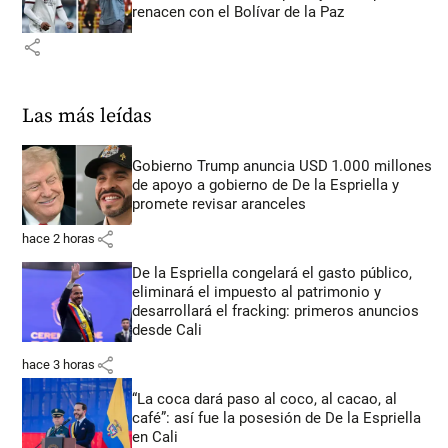
renacen con el Bolívar de la Paz
share
Las más leídas
Gobierno Trump anuncia USD 1.000 millones
de apoyo a gobierno de De la Espriella y
promete revisar aranceles
share
hace 2 horas
De la Espriella congelará el gasto público,
eliminará el impuesto al patrimonio y
desarrollará el fracking: primeros anuncios
desde Cali
share
hace 3 horas
“La coca dará paso al coco, al cacao, al
café”: así fue la posesión de De la Espriella
en Cali