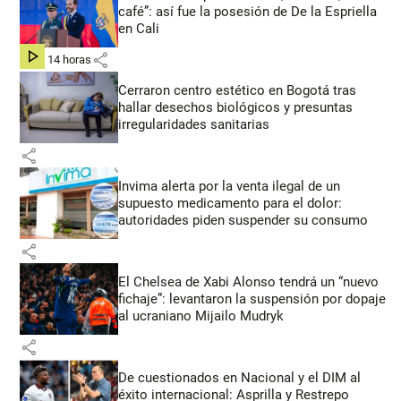
café”: así fue la posesión de De la Espriella
en Cali
share
hace 14 horas
Cerraron centro estético en Bogotá tras
hallar desechos biológicos y presuntas
irregularidades sanitarias
share
Invima alerta por la venta ilegal de un
supuesto medicamento para el dolor:
autoridades piden suspender su consumo
share
El Chelsea de Xabi Alonso tendrá un “nuevo
fichaje”: levantaron la suspensión por dopaje
al ucraniano Mijailo Mudryk
share
De cuestionados en Nacional y el DIM al
éxito internacional: Asprilla y Restrepo