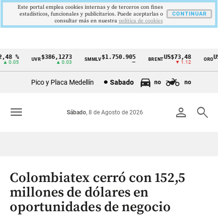
Este portal emplea cookies internas y de terceros con fines
estadísticos, funcionales y publicitarios. Puede aceptarlas o
CONTINUAR
consultar más en nuestra
politica de cookies
48 %
$386,1273
$1.750.905
US$73,48
US$
UVR
SMMLV
BRENT
ORO
Cintillo
 0.05
▲ 0.03
—
▼ 1.12
de
Pico y Placa Medellín
Sabado
no
no
indicadores
económicos
menu
person
search
Sábado
, 8 de Agosto de 2026
Colombia
Colombiatex cerró con 152,5
millones de dólares en
oportunidades de negocio