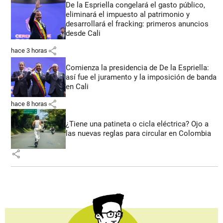
De la Espriella congelará el gasto público,
eliminará el impuesto al patrimonio y
desarrollará el fracking: primeros anuncios
desde Cali
share
hace 3 horas
Comienza la presidencia de De la Espriella:
así fue el juramento y la imposición de banda
en Cali
share
hace 8 horas
¿Tiene una patineta o cicla eléctrica? Ojo a
las nuevas reglas para circular en Colombia
share