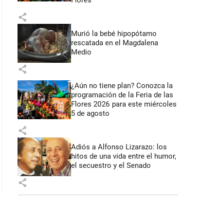
Flores
share
Murió la bebé hipopótamo
rescatada en el Magdalena
Medio
share
¿Aún no tiene plan? Conozca la
programación de la Feria de las
Flores 2026 para este miércoles
5 de agosto
share
Adiós a Alfonso Lizarazo: los
hitos de una vida entre el humor,
el secuestro y el Senado
share