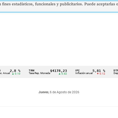
 fines estadísticos, funcionales y publicitarios. Puede aceptarlas
2,8 %
$4178,23
5,81 %
TRM
IPC
DTF
Tasa Rep. Moneda
Inflación anual
Dep. Términ
▲ 0.10
▲ 0.42
▼ 0.12
Jueves
, 6 de Agosto de 2026