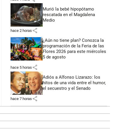
Murió la bebé hipopótamo
rescatada en el Magdalena
Medio
share
hace 2 horas
¿Aún no tiene plan? Conozca la
programación de la Feria de las
Flores 2026 para este miércoles
5 de agosto
share
hace 5 horas
Adiós a Alfonso Lizarazo: los
hitos de una vida entre el humor,
el secuestro y el Senado
share
hace 7 horas