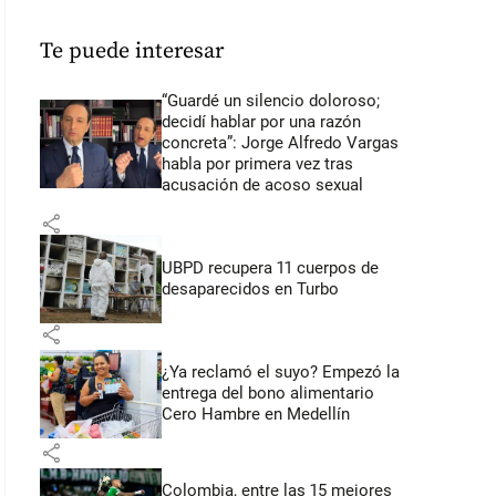
Te puede interesar
“Guardé un silencio doloroso;
decidí hablar por una razón
concreta”: Jorge Alfredo Vargas
habla por primera vez tras
acusación de acoso sexual
share
UBPD recupera 11 cuerpos de
desaparecidos en Turbo
share
¿Ya reclamó el suyo? Empezó la
entrega del bono alimentario
Cero Hambre en Medellín
share
Colombia, entre las 15 mejores