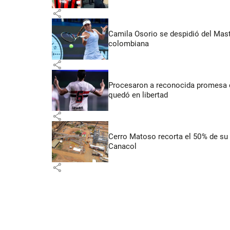
share
Camila Osorio se despidió del Mast
colombiana
share
Procesaron a reconocida promesa de
quedó en libertad
share
Cerro Matoso recorta el 50% de su 
Canacol
share