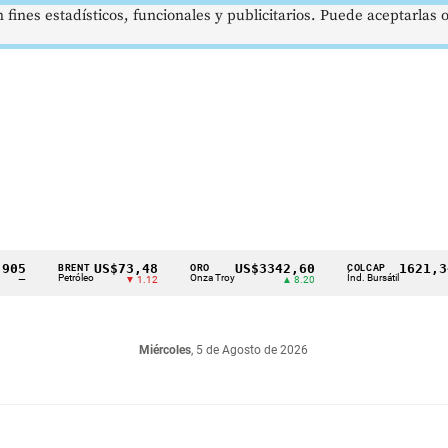
 fines estadísticos, funcionales y publicitarios. Puede aceptarlas
5
US$73,48
US$3342,60
1621,34 p
BRENT
ORO
COLCAP
Petróleo
Onza Troy
Índ. Bursátil
—
▼ 1.12
▲ 8.20
▲ 0
Miércoles
, 5 de Agosto de 2026