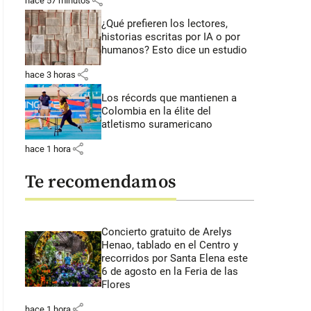
share
hace 57 minutos
¿Qué prefieren los lectores,
historias escritas por IA o por
humanos? Esto dice un estudio
share
hace 3 horas
Los récords que mantienen a
Colombia en la élite del
atletismo suramericano
share
hace 1 hora
Te recomendamos
Concierto gratuito de Arelys
Henao, tablado en el Centro y
recorridos por Santa Elena este
6 de agosto en la Feria de las
Flores
share
hace 1 hora