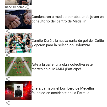
share
hace 13 horas
Condenaron a médico por abusar de joven en
consultorio del centro de Medellín
share
Camilo Durán, la nueva carta de gol del Celtic
y opción para la Selección Colombia
share
Arte a la calle: una obra colectiva este
martes en el MAMM ¡Participe!
share
Él era Jarrison, el bombero de Medellín
fallecido en accidente en La Estrella
share