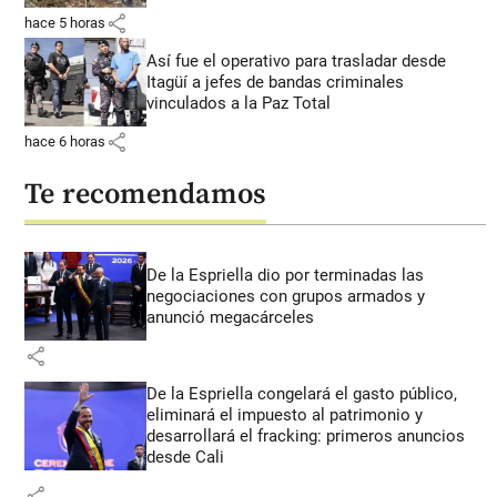
share
hace 5 horas
Así fue el operativo para trasladar desde
Itagüí a jefes de bandas criminales
vinculados a la Paz Total
share
hace 6 horas
Te recomendamos
De la Espriella dio por terminadas las
negociaciones con grupos armados y
anunció megacárceles
share
De la Espriella congelará el gasto público,
eliminará el impuesto al patrimonio y
desarrollará el fracking: primeros anuncios
desde Cali
share