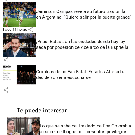
Jáminton Campaz revela su futuro tras brillar
en Argentina: “Quiero salir por la puerta grande”
share
hace 11 horas
¡Pilas! Estas son las ciudades donde hay ley
seca por posesión de Abelardo de la Espriella
share
Crónicas de un Fan Fatal: Estados Alterados
decide volver a escucharse
share
Te puede interesar
Lo que se sabe del traslado de Epa Colombia
a cárcel de Ibagué por presuntos privilegios