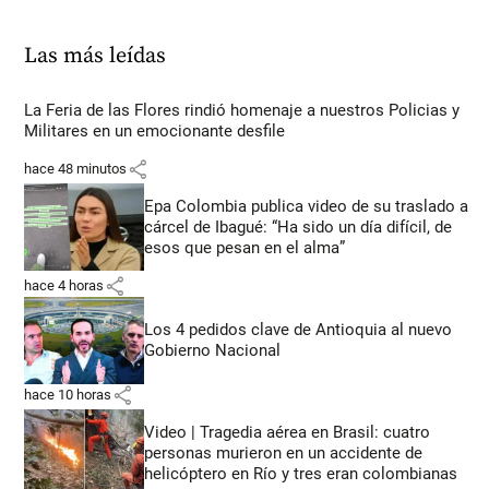
Las más leídas
La Feria de las Flores rindió homenaje a nuestros Policias y
Militares en un emocionante desfile
share
hace 48 minutos
Epa Colombia publica video de su traslado a
cárcel de Ibagué: “Ha sido un día difícil, de
esos que pesan en el alma”
share
hace 4 horas
Los 4 pedidos clave de Antioquia al nuevo
Gobierno Nacional
share
hace 10 horas
Video | Tragedia aérea en Brasil: cuatro
personas murieron en un accidente de
helicóptero en Río y tres eran colombianas