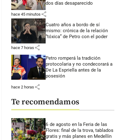
dos días desaparecido
share
hace 45 minutos
Cuatro años a bordo de sí
mismo: crónica de la relación
“tóxica” de Petro con el poder
share
hace 7 horas
Petro romperá la tradición
protocolaria y no condecorará a
De La Espriella antes de la
posesión
share
hace 2 horas
Te recomendamos
6 de agosto en la Feria de las
Flores: final de la trova, tablados
gratis y más planes en Medellín