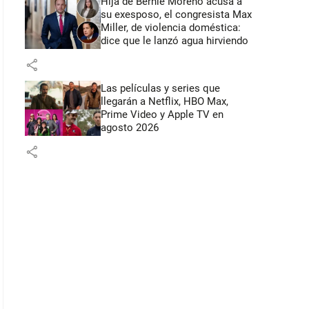
Hija de Bernie Moreno acusa a
su exesposo, el congresista Max
Miller, de violencia doméstica:
dice que le lanzó agua hirviendo
share
Las películas y series que
llegarán a Netflix, HBO Max,
Prime Video y Apple TV en
agosto 2026
share