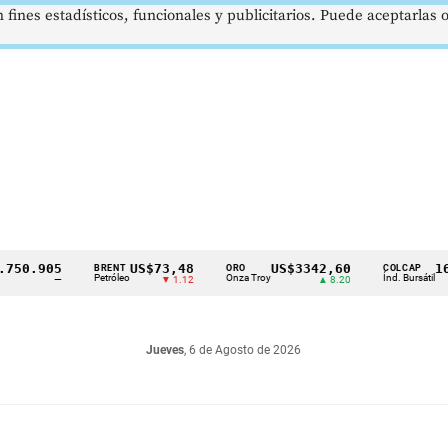
 fines estadísticos, funcionales y publicitarios. Puede aceptarlas
.905
US$73,48
US$3342,60
1621,
BRENT
ORO
COLCAP
Petróleo
Onza Troy
Índ. Bursátil
—
▼ 1.12
▲ 8.20
Jueves
, 6 de Agosto de 2026