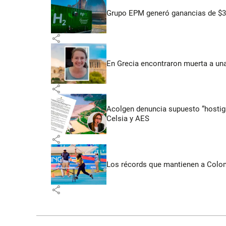
Grupo EPM generó ganancias de $3,
share
En Grecia encontraron muerta a un
share
Acolgen denuncia supuesto “hostigam
Celsia y AES
share
Los récords que mantienen a Colomb
share