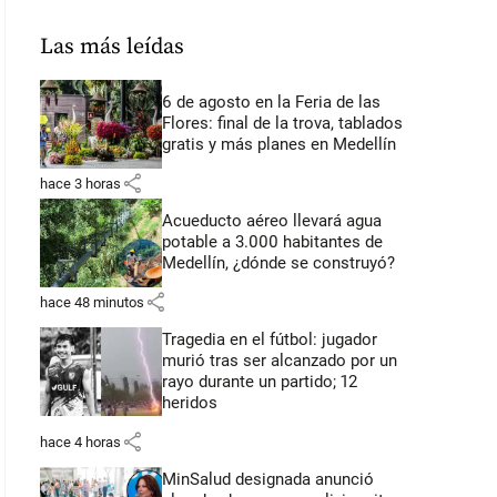
Las más leídas
6 de agosto en la Feria de las
Flores: final de la trova, tablados
gratis y más planes en Medellín
share
hace 3 horas
Acueducto aéreo llevará agua
potable a 3.000 habitantes de
Medellín, ¿dónde se construyó?
share
hace 48 minutos
Tragedia en el fútbol: jugador
murió tras ser alcanzado por un
rayo durante un partido; 12
heridos
share
hace 4 horas
MinSalud designada anunció