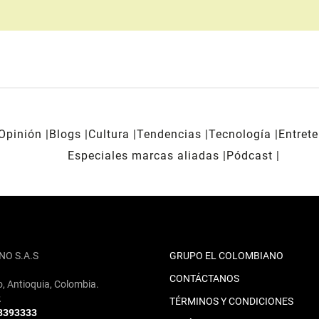
Opinión
Blogs
Cultura
Tendencias
Tecnología
Entret
Especiales marcas aliadas
Pódcast
NO S.A.S
GRUPO EL COLOMBIANO
CONTÁCTANOS
o, Antioquia, Colombia.
2
TÉRMINOS Y CONDICIONES
 3393333