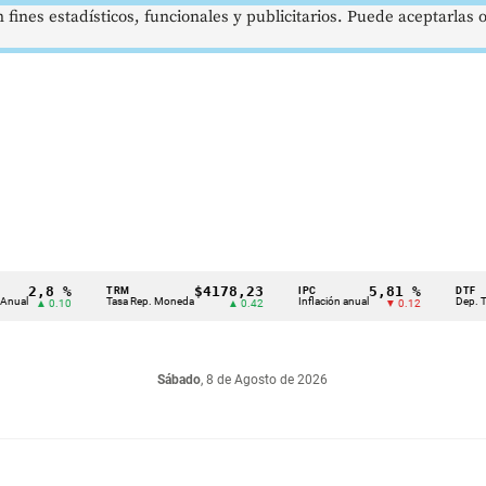
 fines estadísticos, funcionales y publicitarios. Puede aceptarlas
2,8 %
$4178,23
5,81 %
TRM
IPC
DTF
Tasa Rep. Moneda
Inflación anual
Dep. Término
▲ 0.10
▲ 0.42
▼ 0.12
Sábado
, 8 de Agosto de 2026