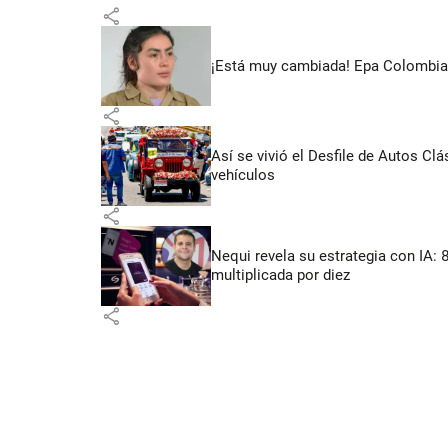
share
¡Está muy cambiada! Epa Colombia 
share
Así se vivió el Desfile de Autos Cl
vehículos
share
Nequi revela su estrategia con IA:
multiplicada por diez
share