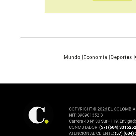
Mundo
Economía
Deportes
REDES SOCIALES
COPYRIGHT © 2026 EL COLOMBIA
NIT: 890901352-3
Carrera 48 N° 30 Sur - 119, Envigad
CONMUTADOR:
(57) (604) 331525
ATENCIÓN AL CLIENTE:
(57) (604)