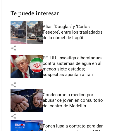
Te puede interesar
Alias ‘Douglas’ y ‘Carlos
Pesebre’, entre los trasladados
de la cárcel de Itagüí
share
EE. UU. investiga ciberataques
contra sistemas de agua en al
menos siete estados;
sospechas apuntan a Irán
share
Condenaron a médico por
abusar de joven en consultorio
del centro de Medellín
share
Ponen lupa a contrato para dar