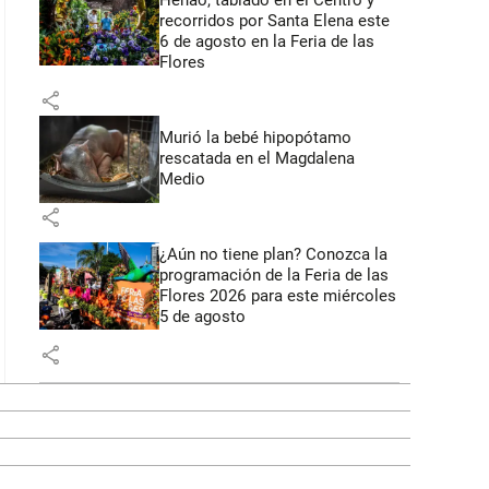
Henao, tablado en el Centro y
recorridos por Santa Elena este
6 de agosto en la Feria de las
Flores
share
Murió la bebé hipopótamo
rescatada en el Magdalena
Medio
share
¿Aún no tiene plan? Conozca la
programación de la Feria de las
Flores 2026 para este miércoles
5 de agosto
share