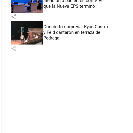
atención a pacientes con VIH
que la Nueva EPS terminó
share
Concierto sorpresa: Ryan Castro
y Feid cantaron en terraza de
Pedregal
share