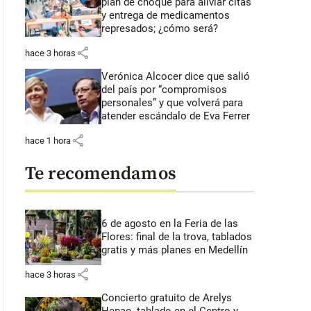
plan de choque para aliviar citas
y entrega de medicamentos
represados; ¿cómo será?
share
hace 3 horas
Verónica Alcocer dice que salió
del país por “compromisos
personales” y que volverá para
atender escándalo de Eva Ferrer
share
hace 1 hora
Te recomendamos
6 de agosto en la Feria de las
Flores: final de la trova, tablados
gratis y más planes en Medellín
share
hace 3 horas
Concierto gratuito de Arelys