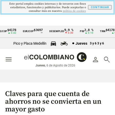
Este portal emplea cookies internas y de terceros con fines
estadísticos, funcionales y publicitarios. Puede aceptarlas o
CONTINUAR
consultar más en nuestra
politica de cookies
$4178
$3697
9,9 %
2,8 %
$4178,
COP
EUR/COP
DESEMPLEO
PIB
TRM
Cintillo
▲ 0.42
—
▼ 0.30
▲ 0.10
▲ 0.
de
Pico y Placa Medellín
Jueves
3 y 6
3 y 6
indicadores
económicos
menu
person
search
Colombia
Jueves
, 6 de Agosto de 2026
Claves para que cuenta de
ahorros no se convierta en un
mayor gasto