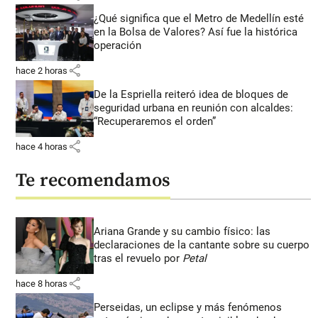
¿Qué significa que el Metro de Medellín esté
en la Bolsa de Valores? Así fue la histórica
operación
share
hace 2 horas
De la Espriella reiteró idea de bloques de
seguridad urbana en reunión con alcaldes:
“Recuperaremos el orden”
share
hace 4 horas
Te recomendamos
Ariana Grande y su cambio físico: las
declaraciones de la cantante sobre su cuerpo
tras el revuelo por
Petal
share
hace 8 horas
Perseidas, un eclipse y más fenómenos