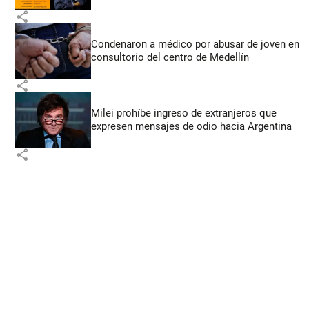
share
Condenaron a médico por abusar de joven en
consultorio del centro de Medellín
share
Milei prohíbe ingreso de extranjeros que
expresen mensajes de odio hacia Argentina
share