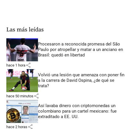
Las más leídas
Procesaron a reconocida promesa del São
Paulo por atropellar y matar a un anciano en
Brasil: quedó en libertad
share
hace 1 hora
Volvió una lesión que amenaza con poner fin
a la carrera de David Ospina, ¿de qué se
trata?
share
hace 50 minutos
Así lavaba dinero con criptomonedas
un
colombiano para un cartel mexicano: fue
extraditado a EE. UU.
share
hace 2 horas