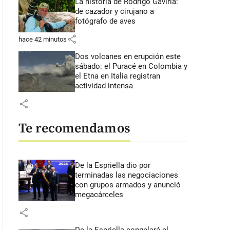
La historia de Rodrigo Gaviria:
de cazador y cirujano a
fotógrafo de aves
share
hace 42 minutos
Dos volcanes en erupción este
sábado: el Puracé en Colombia y
el Etna en Italia registran
actividad intensa
share
Te recomendamos
De la Espriella dio por
terminadas las negociaciones
con grupos armados y anunció
megacárceles
share