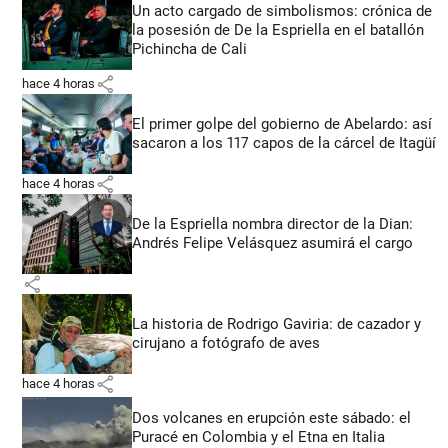
Un acto cargado de simbolismos: crónica de
la posesión de De la Espriella en el batallón
Pichincha de Cali
share
hace 4 horas
El primer golpe del gobierno de Abelardo: así
sacaron a los 117 capos de la cárcel de Itagüí
share
hace 4 horas
De la Espriella nombra director de la Dian:
Andrés Felipe Velásquez asumirá el cargo
share
La historia de Rodrigo Gaviria: de cazador y
cirujano a fotógrafo de aves
share
hace 4 horas
Dos volcanes en erupción este sábado: el
Puracé en Colombia y el Etna en Italia