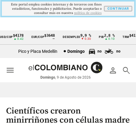
Este portal emplea cookies internas y de terceros con fines
estadísticos, funcionales y publicitarios. Puede aceptarlas o
CONTINUAR
consultar más en nuestra
politica de cookies
$4178
$3648
9,9 %
2,8 %
$4178
D/COP
EUR/COP
DESEMPLEO
PIB
TRM
Cintillo
▲ 0.42
—
▼ 0.30
▲ 0.10
▲ 
de
Pico y Placa Medellín
Domingo
no
no
indicadores
económicos
menu
person
search
Colombia
Domingo
, 9 de Agosto de 2026
Científicos crearon
minirriñones con células madre