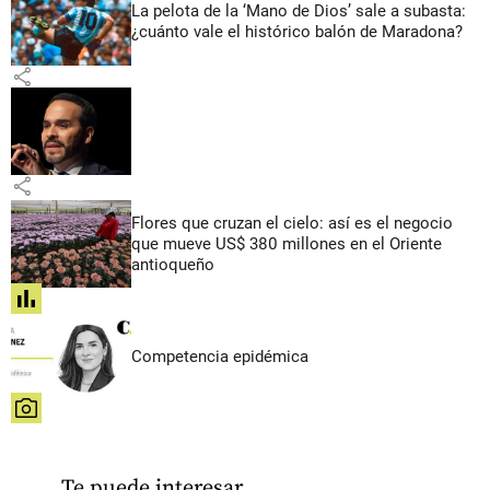
La pelota de la ‘Mano de Dios’ sale a subasta:
¿cuánto vale el histórico balón de Maradona?
share
share
Flores que cruzan el cielo: así es el negocio
que mueve US$ 380 millones en el Oriente
antioqueño
share
Competencia epidémica
share
Te puede interesar