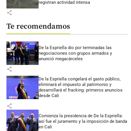
registran actividad intensa
share
Te recomendamos
De la Espriella dio por terminadas las
negociaciones con grupos armados y
anunció megacárceles
share
De la Espriella congelará el gasto público,
eliminará el impuesto al patrimonio y
desarrollará el fracking: primeros anuncios
desde Cali
share
Comienza la presidencia de De la Espriella:
así fue el juramento y la imposición de banda
en Cali