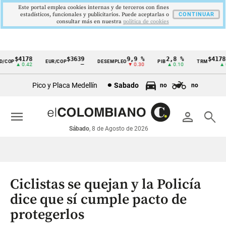
Este portal emplea cookies internas y de terceros con fines
estadísticos, funcionales y publicitarios. Puede aceptarlas o
CONTINUAR
consultar más en nuestra
politica de cookies
$4178
$3639
9,9 %
2,8 %
$4178,2
COP
EUR/COP
DESEMPLEO
PIB
TRM
Cintillo
▲ 0.42
—
▼ 0.30
▲ 0.10
▲ 0.
de
Pico y Placa Medellín
Sabado
no
no
indicadores
económicos
menu
person
search
Colombia
Sábado
, 8 de Agosto de 2026
Ciclistas se quejan y la Policía
dice que sí cumple pacto de
protegerlos