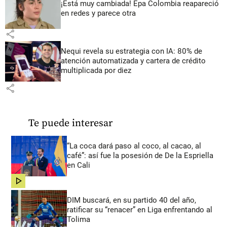
¡Está muy cambiada! Epa Colombia reapareció
en redes y parece otra
share
Nequi revela su estrategia con IA: 80% de
atención automatizada y cartera de crédito
multiplicada por diez
share
Te puede interesar
“La coca dará paso al coco, al cacao, al
café”: así fue la posesión de De la Espriella
en Cali
share
DIM buscará, en su partido 40 del año,
ratificar su “renacer” en Liga enfrentando al
Tolima