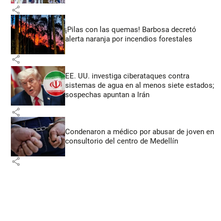
share
¡Pilas con las quemas! Barbosa decretó
alerta naranja por incendios forestales
share
EE. UU. investiga ciberataques contra
sistemas de agua en al menos siete estados;
sospechas apuntan a Irán
share
Condenaron a médico por abusar de joven en
consultorio del centro de Medellín
share