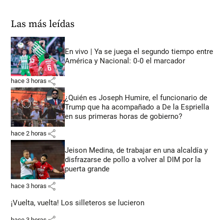
Las más leídas
En vivo | Ya se juega el segundo tiempo entre
América y Nacional: 0-0 el marcador
share
hace 3 horas
¿Quién es Joseph Humire, el funcionario de
Trump que ha acompañado a De la Espriella
en sus primeras horas de gobierno?
share
hace 2 horas
Jeison Medina, de trabajar en una alcaldía y
disfrazarse de pollo a volver al DIM por la
puerta grande
share
hace 3 horas
¡Vuelta, vuelta! Los silleteros se lucieron
share
hace 3 horas