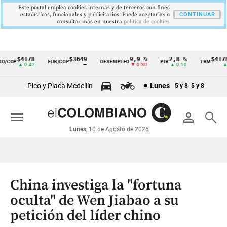
Este portal emplea cookies internas y de terceros con fines
estadísticos, funcionales y publicitarios. Puede aceptarlas o
CONTINUAR
consultar más en nuestra
politica de cookies
$4178
$3649
9,9 %
2,8 %
$4178,2
COP
EUR/COP
DESEMPLEO
PIB
TRM
Cintillo
▲ 0.42
—
▼ 0.30
▲ 0.10
▲ 0.
de
Pico y Placa Medellín
Lunes
5 y 8
5 y 8
indicadores
económicos
menu
person
search
Colombia
Lunes
, 10 de Agosto de 2026
China investiga la "fortuna
oculta" de Wen Jiabao a su
petición del líder chino