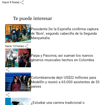
share
hace 9 horas
Te puede interesar
Presidente De la Espriella confirma captura
de ‘Boni’, segundo cabecilla de la Segunda
Marquetalia
share
hace 13 horas
Paipa y Pasonva, así suenan los nuevos
géneros musicales hechos en Colombia
share
Colombiamoda dejó US$22 millones para
Medellín y reunió a 65.000 asistentes de 53
países
share
¿Estudiar una carrera tradicional o