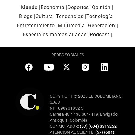
Mundo
Economía
Deportes
Opinión
Blogs
Cultura
Tendencias
Tecnología
Entretenimiento
Multimedia
Generación
Especiales marcas aliadas
Pódcast
REDES SOCIALES
COPYRIGHT © 2026 EL COLOMBIANO
S.A.S
NIT: 890901352-3
Carrera 48 N° 30 Sur - 119, Envigado,
Antioquia, Colombia.
CONMUTADOR:
(57) (604) 3315252
ATENCIÓN AL CLIENTE:
(57) (604)