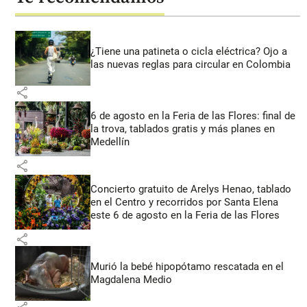
¿Tiene una patineta o cicla eléctrica? Ojo a
las nuevas reglas para circular en Colombia
share
6 de agosto en la Feria de las Flores: final de
la trova, tablados gratis y más planes en
Medellín
share
Concierto gratuito de Arelys Henao, tablado
en el Centro y recorridos por Santa Elena
este 6 de agosto en la Feria de las Flores
share
Murió la bebé hipopótamo rescatada en el
Magdalena Medio