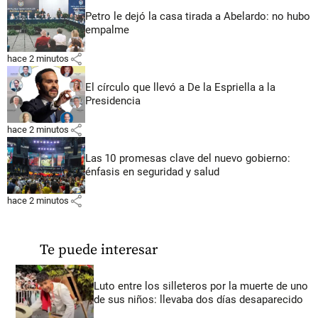
Petro le dejó la casa tirada a Abelardo: no hubo
empalme
share
hace 2 minutos
El círculo que llevó a De la Espriella a la
Presidencia
share
hace 2 minutos
Las 10 promesas clave del nuevo gobierno:
énfasis en seguridad y salud
share
hace 2 minutos
Te puede interesar
Luto entre los silleteros por la muerte de uno
de sus niños: llevaba dos días desaparecido