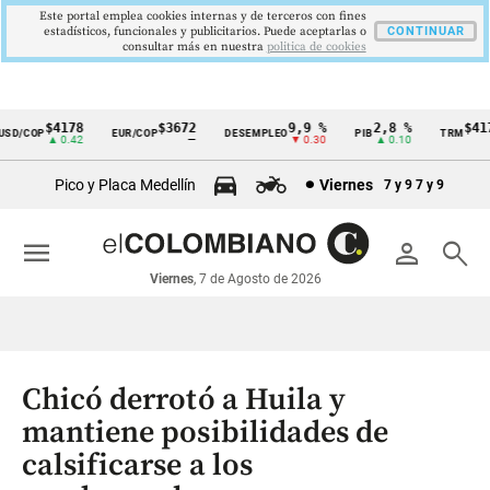
Este portal emplea cookies internas y de terceros con fines
estadísticos, funcionales y publicitarios. Puede aceptarlas o
CONTINUAR
consultar más en nuestra
politica de cookies
$4178
$3672
9,9 %
2,8 %
$4178,
/COP
EUR/COP
DESEMPLEO
PIB
TRM
Cintillo
▲ 0.42
—
▼ 0.30
▲ 0.10
▲ 0
de
Pico y Placa Medellín
Viernes
7 y 9
7 y 9
indicadores
económicos
menu
person
search
Colombia
Viernes
, 7 de Agosto de 2026
Chicó derrotó a Huila y
mantiene posibilidades de
calsificarse a los