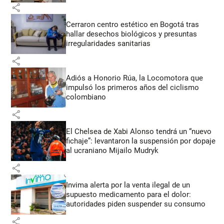
share
Cerraron centro estético en Bogotá tras
hallar desechos biológicos y presuntas
irregularidades sanitarias
share
Adiós a Honorio Rúa, la Locomotora que
impulsó los primeros años del ciclismo
colombiano
share
El Chelsea de Xabi Alonso tendrá un “nuevo
fichaje”: levantaron la suspensión por dopaje
al ucraniano Mijailo Mudryk
share
Invima alerta por la venta ilegal de un
supuesto medicamento para el dolor:
autoridades piden suspender su consumo
share