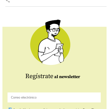
share
Regístrate
al newsletter