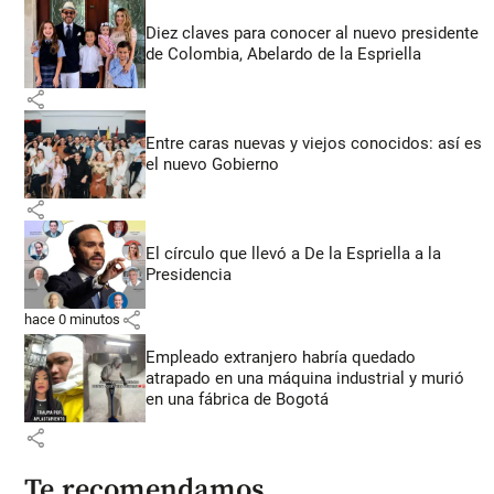
Diez claves para conocer al nuevo presidente
de Colombia, Abelardo de la Espriella
share
Entre caras nuevas y viejos conocidos: así es
el nuevo Gobierno
share
El círculo que llevó a De la Espriella a la
Presidencia
share
hace 0 minutos
Empleado extranjero habría quedado
atrapado en una máquina industrial y murió
en una fábrica de Bogotá
share
Te recomendamos