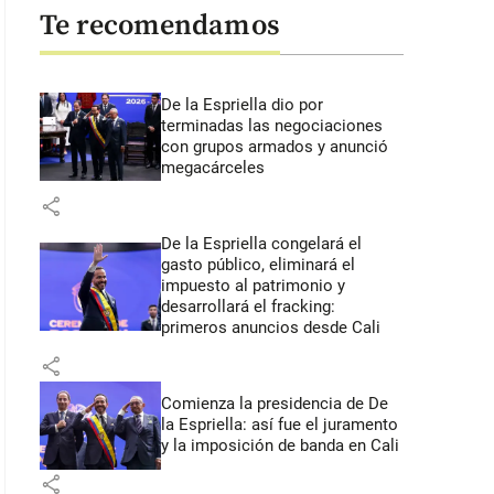
Te recomendamos
De la Espriella dio por
terminadas las negociaciones
con grupos armados y anunció
megacárceles
share
De la Espriella congelará el
gasto público, eliminará el
impuesto al patrimonio y
desarrollará el fracking:
primeros anuncios desde Cali
share
Comienza la presidencia de De
la Espriella: así fue el juramento
y la imposición de banda en Cali
share