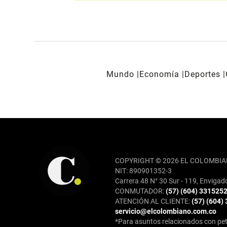
Mundo
Economía
Deportes
REDES SOCIALES
COPYRIGHT © 2026 EL COLOMBIA
NIT: 890901352-3
Carrera 48 N° 30 Sur - 119, Envigad
CONMUTADOR:
(57) (604) 331525
ATENCIÓN AL CLIENTE:
(57) (604)
servicio@elcolombiano.com.co
*Para asuntos relacionados con pet