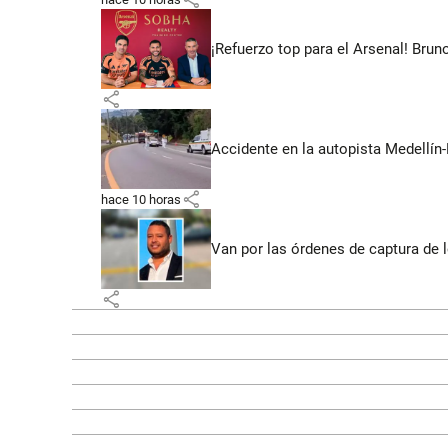
¡Refuerzo top para el Arsenal! Bru
share
Accidente en la autopista Medellín-
share
hace 10 horas
Van por las órdenes de captura de 
share