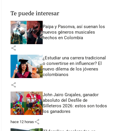
Te puede interesar
Paipa y Pasonva, así suenan los
nuevos géneros musicales
hechos en Colombia
share
¿Estudiar una carrera tradicional
o convertirse en influencer? El
nuevo dilema de los jóvenes
colombianos
share
John Jairo Grajales, ganador
absoluto del Desfile de
Silleteros 2026: estos son todos
los ganadores
share
hace 12 horas