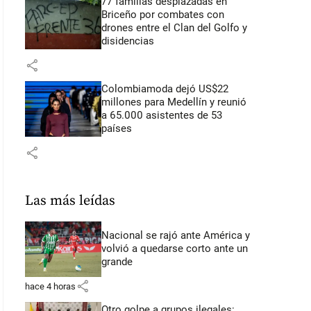
77 familias desplazadas en
Briceño por combates con
drones entre el Clan del Golfo y
disidencias
share
Colombiamoda dejó US$22
millones para Medellín y reunió
a 65.000 asistentes de 53
países
share
Las más leídas
Nacional se rajó ante América y
volvió a quedarse corto ante un
grande
share
hace 4 horas
Otro golpe a grupos ilegales: