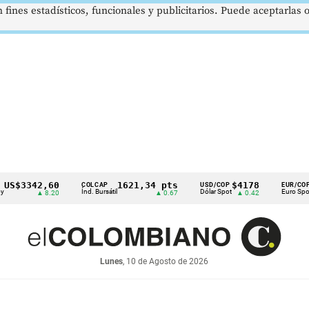
 fines estadísticos, funcionales y publicitarios. Puede aceptarlas
$3342,60
1621,34 pts
$4178
$36
COLCAP
USD/COP
EUR/COP
Índ. Bursátil
Dólar Spot
Euro Spot
▲ 8.20
▲ 0.67
▲ 0.42
Lunes
, 10 de Agosto de 2026