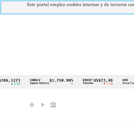
Este portal emplea cookies internas y de terceros con
,1273
$1.750.905
US$73,48
US
SMMLV
BRENT
ORO
Cintillo
Salario Mínimo
Petróleo
Onza Troy
▲ 0.03
—
▼ 1.12
de
indicadores
graphic_eq
play_arrow
photo_camera
económicos
Colombia