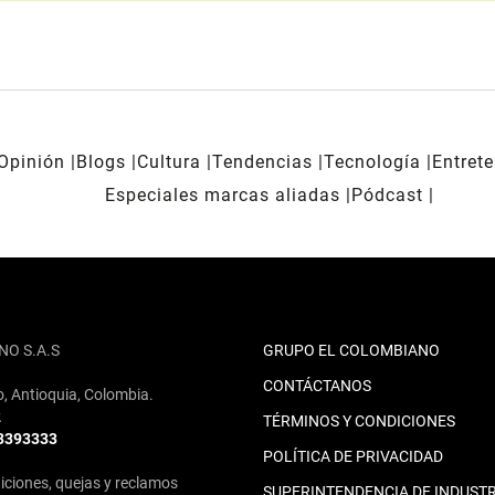
Opinión
Blogs
Cultura
Tendencias
Tecnología
Entret
Especiales marcas aliadas
Pódcast
NO S.A.S
GRUPO EL COLOMBIANO
CONTÁCTANOS
o, Antioquia, Colombia.
2
TÉRMINOS Y CONDICIONES
 3393333
POLÍTICA DE PRIVACIDAD
iciones, quejas y reclamos
SUPERINTENDENCIA DE INDUSTR