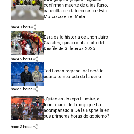
confirman muerte de alias Ruso,
cabecilla de disidencias de Iván
Mordisco en el Meta
share
hace 1 hora
Esta es la historia de Jhon Jairo
Grajales, ganador absoluto del
Desfile de Silleteros 2026
share
hace 2 horas
Ted Lasso regresa: así será la
cuarta temporada de la serie
share
hace 2 horas
¿Quién es Joseph Humire, el
funcionario de Trump que ha
acompañado a De la Espriella en
sus primeras horas de gobierno?
share
hace 3 horas