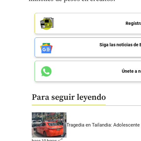
Regístr
Siga las noticias 
Únete a n
Para seguir leyendo
Tragedia en Tailandia: Adolescente 
share
hace 10 horas