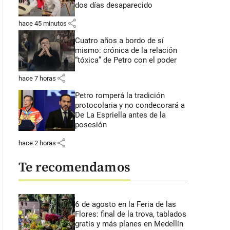
dos días desaparecido
share
hace 45 minutos
Cuatro años a bordo de sí
mismo: crónica de la relación
“tóxica” de Petro con el poder
share
hace 7 horas
Petro romperá la tradición
protocolaria y no condecorará a
De La Espriella antes de la
posesión
share
hace 2 horas
Te recomendamos
6 de agosto en la Feria de las
Flores: final de la trova, tablados
gratis y más planes en Medellín