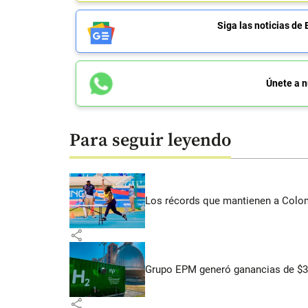
Siga las noticias 
Únete a n
Para seguir leyendo
Los récords que mantienen a Colomb
share
Grupo EPM generó ganancias de $3,
share