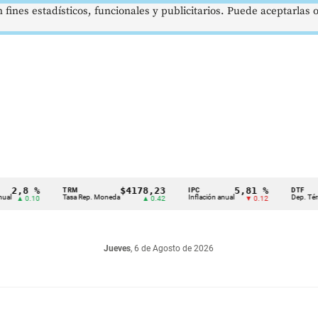
 fines estadísticos, funcionales y publicitarios. Puede aceptarlas
8 %
$4178,23
5,81 %
TRM
IPC
DTF
Tasa Rep. Moneda
Inflación anual
Dep. Término Fij
0.10
▲ 0.42
▼ 0.12
Jueves
, 6 de Agosto de 2026