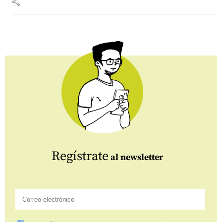
share
Regístrate
al newsletter