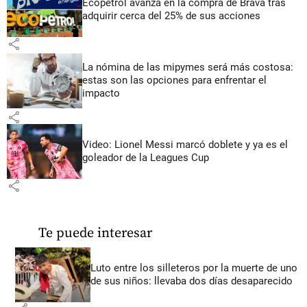
Ecopetrol avanza en la compra de Brava tras
adquirir cerca del 25% de sus acciones
share
La nómina de las mipymes será más costosa:
estas son las opciones para enfrentar el
impacto
share
Video: Lionel Messi marcó doblete y ya es el
goleador de la Leagues Cup
share
Te puede interesar
Luto entre los silleteros por la muerte de uno
de sus niños: llevaba dos días desaparecido