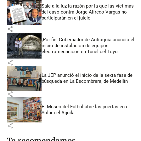
Sale a la luz la razón por la que las víctimas
del caso contra Jorge Alfredo Vargas no
participarán en el juicio
share
¡Por fin! Gobernador de Antioquia anunció el
inicio de instalación de equipos
electromecánicos en Túnel del Toyo
share
La JEP anunció el inicio de la sexta fase de
búsqueda en La Escombrera, de Medellín
share
El Museo del Fútbol abre las puertas en el
Solar del Águila
share
Te recomendamos