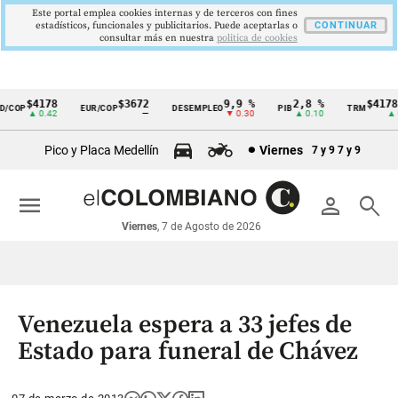
Este portal emplea cookies internas y de terceros con fines
estadísticos, funcionales y publicitarios. Puede aceptarlas o
CONTINUAR
consultar más en nuestra
politica de cookies
$4178
$3672
9,9 %
2,8 %
$4178,2
COP
EUR/COP
DESEMPLEO
PIB
TRM
Cintillo
▲ 0.42
—
▼ 0.30
▲ 0.10
▲ 0.4
de
Pico y Placa Medellín
Viernes
7 y 9
7 y 9
indicadores
económicos
menu
person
search
Colombia
Viernes
, 7 de Agosto de 2026
Venezuela espera a 33 jefes de
Estado para funeral de Chávez