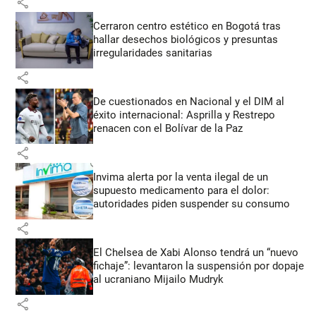
share
Cerraron centro estético en Bogotá tras
hallar desechos biológicos y presuntas
irregularidades sanitarias
share
De cuestionados en Nacional y el DIM al
éxito internacional: Asprilla y Restrepo
renacen con el Bolívar de la Paz
share
Invima alerta por la venta ilegal de un
supuesto medicamento para el dolor:
autoridades piden suspender su consumo
share
El Chelsea de Xabi Alonso tendrá un “nuevo
fichaje”: levantaron la suspensión por dopaje
al ucraniano Mijailo Mudryk
share