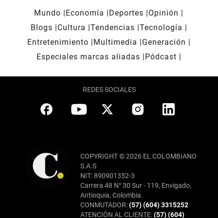
Mundo
Economía
Deportes
Opinión
Blogs
Cultura
Tendencias
Tecnología
Entretenimiento
Multimedia
Generación
Especiales marcas aliadas
Pódcast
REDES SOCIALES
COPYRIGHT © 2026 EL COLOMBIANO
S.A.S
NIT: 890901352-3
Carrera 48 N° 30 Sur - 119, Envigado,
Antioquia, Colombia.
CONMUTADOR:
(57) (604) 3315252
ATENCIÓN AL CLIENTE:
(57) (604)