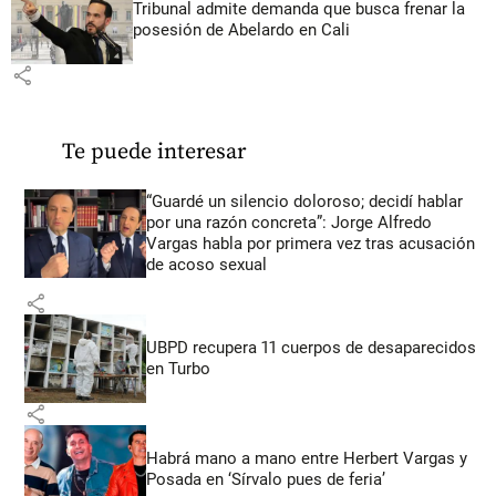
Tribunal admite demanda que busca frenar la
posesión de Abelardo en Cali
share
Te puede interesar
“Guardé un silencio doloroso; decidí hablar
por una razón concreta”: Jorge Alfredo
Vargas habla por primera vez tras acusación
de acoso sexual
share
UBPD recupera 11 cuerpos de desaparecidos
en Turbo
share
Habrá mano a mano entre Herbert Vargas y
Posada en ‘Sírvalo pues de feria’