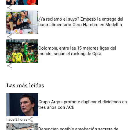
share
¿Ya reclamó el suyo? Empezó la entrega del
bono alimentario Cero Hambre en Medellín
share
Colombia, entre las 15 mejores ligas del
mundo, según el ranking de Opta
share
Las más leídas
Grupo Argos promete duplicar el dividendo en
tres años con ACE
share
hace 2 horas
Denuncian posible aprobación secreta de