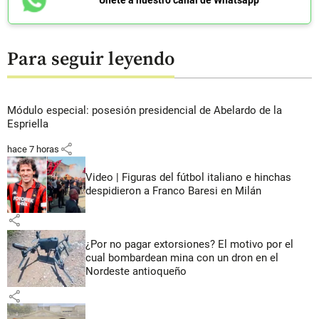
Únete a nuestro canal de Whatsapp
Para seguir leyendo
Módulo especial: posesión presidencial de Abelardo de la
Espriella
share
hace 7 horas
Video | Figuras del fútbol italiano e hinchas
despidieron a Franco Baresi en Milán
share
¿Por no pagar extorsiones? El motivo por el
cual bombardean mina con un dron en el
Nordeste antioqueño
share