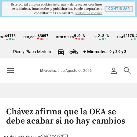
Este portal emplea cookies internas y de terceros con fines
estadísticos, funcionales y publicitarios. Puede aceptarlas o
CONTINUAR
consultar más en nuestra
politica de cookies
$4178
$3697
9,9 %
2,8 %
$4178,23
P
EUR/COP
DESEMPLEO
PIB
TRM
Cintillo
▲ 0.42
▼ 30.00
▼ 0.30
▲ 0.10
▲ 0.42
de
Pico y Placa Medellín
Miercoles
0 y 2
0 y 2
indicadores
económicos
menu
person
search
Miércoles
, 5 de Agosto de 2026
Colombia
Chávez afirma que la OEA se
debe acabar si no hay cambios