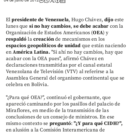
04 de junio de 2012
El
presidente de Venezuela
, Hugo Chávez,
dijo
este
lunes que
si no hay cambios
,
se debe acabar
con la
Organización de Estados Americanos (
OEA
) y
respaldó
la
creación
de mecanismos en los
espacios geopolíticos de unidad
que están naciendo
en
América Latina.
"Si ahí no hay cambios, hay que
acabar con la OEA pues", afirmó Chávez en
declaraciones transmitidas por el canal estatal
Venezolana de Televisión (VTV) al referirse a la
Asamblea General del organismo continental que se
celebra en Bolivia.
"¿Para qué OEA?", continuó el gobernante, que
apareció caminando por los pasillos del palacio de
Miraflores, en medio de la transmisión de las
conclusiones de un consejo de ministros. En ese
mismo contexto se
preguntó
:
"¿Y para qué CIDH?",
en alusión a la Comisión Interamericana de