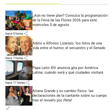
¿Aún no tiene plan? Conozca la programación
de la Feria de las Flores 2026 para este
miércoles 5 de agosto
share
hace 5 horas
Adiós a Alfonso Lizarazo: los hitos de una
vida entre el humor, el secuestro y el Senado
share
hace 7 horas
Papa León XIV anuncia gira por América
Latina: cuándo será y qué ciudades visitará
share
hace 11 horas
Ariana Grande y su cambio físico: las
declaraciones de la cantante sobre su cuerpo
tras el revuelo por
Petal
share