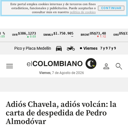
Este portal emplea cookies internas y de terceros con fines
estadísticos, funcionales y publicitarios. Puede aceptarlas o
CONTINUAR
consultar más en nuestra
politica de cookies
$386,1273
$1.750.905
US$73,48
US$3342
UVR
SMMLV
BRENT
ORO
Cintillo
▲ 0.03
—
▼ 1.12
▲ 8
de
Pico y Placa Medellín
Viernes
7 y 9
7 y 9
indicadores
económicos
menu
person
search
Colombia
Viernes
, 7 de Agosto de 2026
Adiós Chavela, adiós volcán: la
carta de despedida de Pedro
Almodóvar