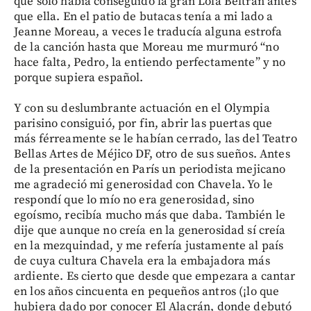
que solo había conseguido la gran Lola Beltrán antes
que ella. En el patio de butacas tenía a mi lado a
Jeanne Moreau, a veces le traducía alguna estrofa
de la canción hasta que Moreau me murmuró “no
hace falta, Pedro, la entiendo perfectamente” y no
porque supiera español.
Y con su deslumbrante actuación en el Olympia
parisino consiguió, por fin, abrir las puertas que
más férreamente se le habían cerrado, las del Teatro
Bellas Artes de Méjico DF, otro de sus sueños. Antes
de la presentación en París un periodista mejicano
me agradeció mi generosidad con Chavela. Yo le
respondí que lo mío no era generosidad, sino
egoísmo, recibía mucho más que daba. También le
dije que aunque no creía en la generosidad sí creía
en la mezquindad, y me refería justamente al país
de cuya cultura Chavela era la embajadora más
ardiente. Es cierto que desde que empezara a cantar
en los años cincuenta en pequeños antros (¡lo que
hubiera dado por conocer El Alacrán, donde debutó