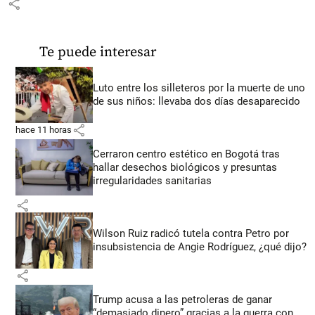
share
Te puede interesar
Luto entre los silleteros por la muerte de uno
de sus niños: llevaba dos días desaparecido
share
hace 11 horas
Cerraron centro estético en Bogotá tras
hallar desechos biológicos y presuntas
irregularidades sanitarias
share
Wilson Ruiz radicó tutela contra Petro por
insubsistencia de Angie Rodríguez, ¿qué dijo?
share
Trump acusa a las petroleras de ganar
“demasiado dinero” gracias a la guerra con