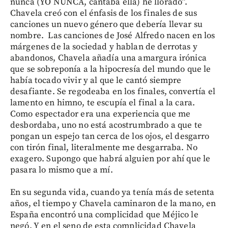
nunca (YO NUNCA, cantaba ella) he llorado”.
Chavela creó con el énfasis de los finales de sus
canciones un nuevo género que debería llevar su
nombre. Las canciones de José Alfredo nacen en los
márgenes de la sociedad y hablan de derrotas y
abandonos, Chavela añadía una amargura irónica
que se sobreponía a la hipocresía del mundo que le
había tocado vivir y al que le cantó siempre
desafiante. Se regodeaba en los finales, convertía el
lamento en himno, te escupía el final a la cara.
Como espectador era una experiencia que me
desbordaba, uno no está acostrumbrado a que te
pongan un espejo tan cerca de los ojos, el desgarro
con tirón final, literalmente me desgarraba. No
exagero. Supongo que habrá alguien por ahí que le
pasara lo mismo que a mí.
En su segunda vida, cuando ya tenía más de setenta
años, el tiempo y Chavela caminaron de la mano, en
España encontró una complicidad que Méjico le
negó. Y en el seno de esta complicidad Chavela