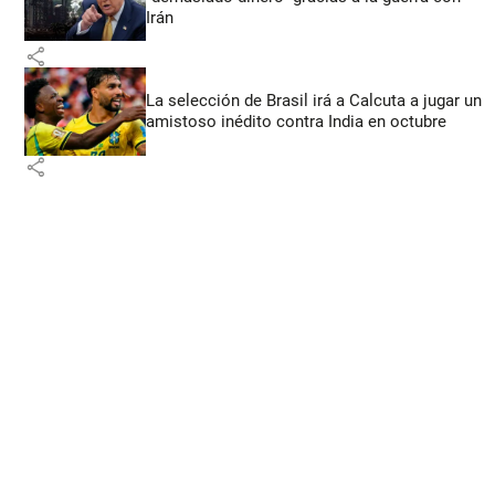
Irán
share
La selección de Brasil irá a Calcuta a jugar un
amistoso inédito contra India en octubre
share