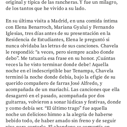
original y típica de las rancheras. Y fue un milagro,
de los tantos que he vivido a su lado.
En su última visita a Madrid, en una comida íntima
con Elena Benarroch, Mariana Gyalui y Fernando
Iglesias, tres días antes de su presentación en la
Residencia de Estudiantes, Elena le preguntó si
nunca olvidaba las letras de sus canciones. Chavela
le respondió: “a veces, pero siempre acabo donde
debo”. Me tatuaría esa frase en su honor. ¡Cuántas
veces la he visto terminar donde debe! Aquella
noche en el indescriptible bar Tenampa, Chavela
terminó la noche donde debía, bajo la efigie de su
querido compañero de farras José Alfredo, y
acompañada de un mariachi. Las canciones que ella
desagarró en el pasado, acompañada por dos
guitarras, volvieron a sonar lúdicas y festivas, donde
y como debía ser. “El último trago” fue aquella
noche un delicioso himno a la alegría de haberse
bebido todo, de haber amado sin freno y de seguir
viva para cantarlo. El abandono se convertía en