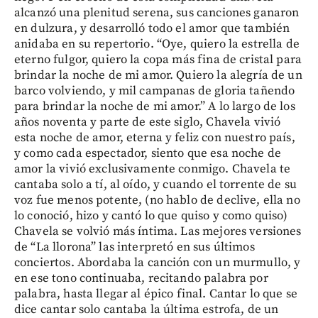
alcanzó una plenitud serena, sus canciones ganaron
en dulzura, y desarrolló todo el amor que también
anidaba en su repertorio. “Oye, quiero la estrella de
eterno fulgor, quiero la copa más fina de cristal para
brindar la noche de mi amor. Quiero la alegría de un
barco volviendo, y mil campanas de gloria tañendo
para brindar la noche de mi amor.” A lo largo de los
años noventa y parte de este siglo, Chavela vivió
esta noche de amor, eterna y feliz con nuestro país,
y como cada espectador, siento que esa noche de
amor la vivió exclusivamente conmigo. Chavela te
cantaba solo a tí, al oído, y cuando el torrente de su
voz fue menos potente, (no hablo de declive, ella no
lo conoció, hizo y cantó lo que quiso y como quiso)
Chavela se volvió más íntima. Las mejores versiones
de “La llorona” las interpretó en sus últimos
conciertos. Abordaba la canción con un murmullo, y
en ese tono continuaba, recitando palabra por
palabra, hasta llegar al épico final. Cantar lo que se
dice cantar solo cantaba la última estrofa, de un