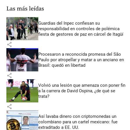
Las más leídas
Guardias del Inpec confiesan su
responsabilidad en controles de polémica
fiesta de gestores de paz en cárcel de Itagüí
share
Procesaron a reconocida promesa del São
Paulo por atropellar y matar a un anciano en
Brasil: quedó en libertad
share
Volvió una lesión que amenaza con poner fin
a la carrera de David Ospina, ¿de qué se
trata?
share
Así lavaba dinero con criptomonedas
un
colombiano para un cartel mexicano: fue
extraditado a EE. UU.