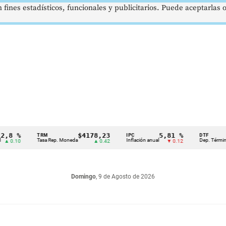
 fines estadísticos, funcionales y publicitarios. Puede aceptarlas
%
$4178,23
5,81 %
1
TRM
IPC
DTF
Tasa Rep. Moneda
Inflación anual
Dep. Término Fijo
10
▲ 0.42
▼ 0.12
Domingo
, 9 de Agosto de 2026