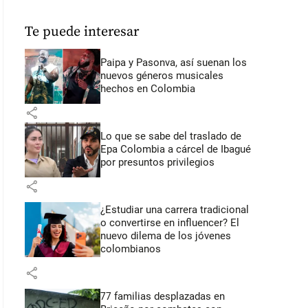
Te puede interesar
Paipa y Pasonva, así suenan los
nuevos géneros musicales
hechos en Colombia
share
Lo que se sabe del traslado de
Epa Colombia a cárcel de Ibagué
por presuntos privilegios
share
¿Estudiar una carrera tradicional
o convertirse en influencer? El
nuevo dilema de los jóvenes
colombianos
share
77 familias desplazadas en