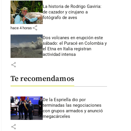
La historia de Rodrigo Gaviria:
de cazador y cirujano a
fotógrafo de aves
share
hace 4 horas
Dos volcanes en erupción este
sábado: el Puracé en Colombia y
el Etna en Italia registran
actividad intensa
share
Te recomendamos
De la Espriella dio por
terminadas las negociaciones
con grupos armados y anunció
megacárceles
share