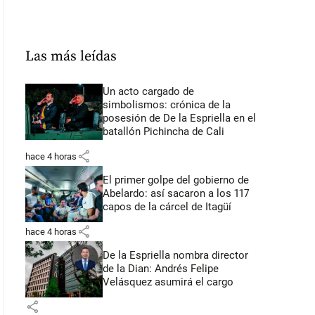
Las más leídas
Un acto cargado de
simbolismos: crónica de la
posesión de De la Espriella en el
batallón Pichincha de Cali
share
hace 4 horas
El primer golpe del gobierno de
Abelardo: así sacaron a los 117
capos de la cárcel de Itagüí
share
hace 4 horas
De la Espriella nombra director
de la Dian: Andrés Felipe
Velásquez asumirá el cargo
share