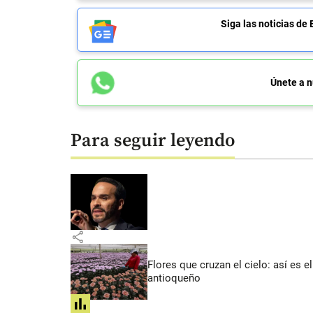
Siga las noticias 
Únete a n
Para seguir leyendo
share
Flores que cruzan el cielo: así es
antioqueño
share