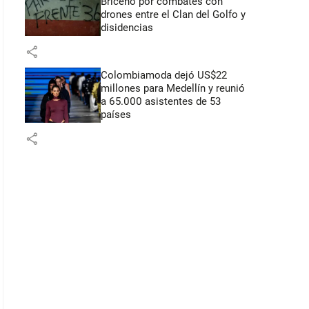
Briceño por combates con
drones entre el Clan del Golfo y
disidencias
share
Colombiamoda dejó US$22
millones para Medellín y reunió
a 65.000 asistentes de 53
países
share