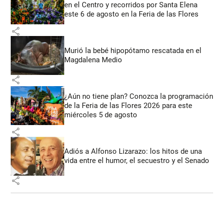
en el Centro y recorridos por Santa Elena
este 6 de agosto en la Feria de las Flores
share
Murió la bebé hipopótamo rescatada en el
Magdalena Medio
share
¿Aún no tiene plan? Conozca la programación
de la Feria de las Flores 2026 para este
miércoles 5 de agosto
share
Adiós a Alfonso Lizarazo: los hitos de una
vida entre el humor, el secuestro y el Senado
share