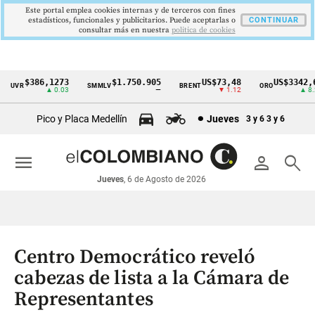
Este portal emplea cookies internas y de terceros con fines
estadísticos, funcionales y publicitarios. Puede aceptarlas o
CONTINUAR
consultar más en nuestra
politica de cookies
$386,1273
$1.750.905
US$73,48
US$3342,60
UVR
SMMLV
BRENT
ORO
Cintillo
▲ 0.03
—
▼ 1.12
▲ 8.20
de
Pico y Placa Medellín
Jueves
3 y 6
3 y 6
indicadores
económicos
menu
person
search
Colombia
Jueves
, 6 de Agosto de 2026
Centro Democrático reveló
cabezas de lista a la Cámara de
Representantes