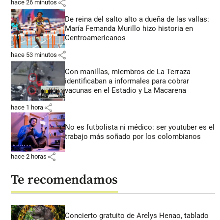
share
hace 26 minutos
De reina del salto alto a dueña de las vallas:
María Fernanda Murillo hizo historia en
Centroamericanos
share
hace 53 minutos
Con manillas, miembros de La Terraza
identificaban a informales para cobrar
vacunas en el Estadio y La Macarena
share
hace 1 hora
No es futbolista ni médico: ser youtuber es el
trabajo más soñado por los colombianos
share
hace 2 horas
Te recomendamos
Concierto gratuito de Arelys Henao, tablado