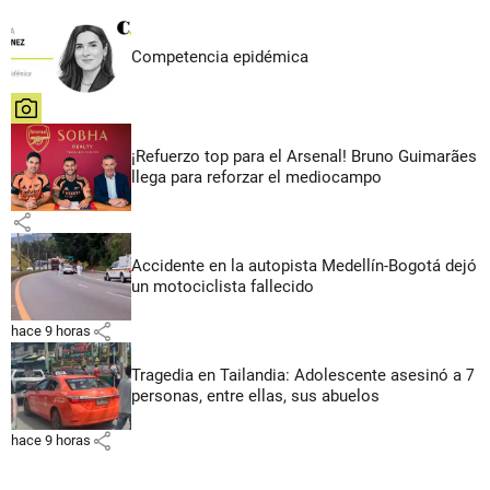
Competencia epidémica
share
¡Refuerzo top para el Arsenal! Bruno Guimarães
llega para reforzar el mediocampo
share
Accidente en la autopista Medellín-Bogotá dejó
un motociclista fallecido
share
hace 9 horas
Tragedia en Tailandia: Adolescente asesinó a 7
personas, entre ellas, sus abuelos
share
hace 9 horas