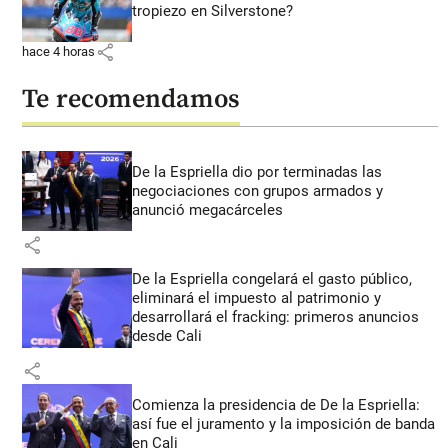
tropiezo en Silverstone?
share
hace 4 horas
Te recomendamos
De la Espriella dio por terminadas las
negociaciones con grupos armados y
anunció megacárceles
share
De la Espriella congelará el gasto público,
eliminará el impuesto al patrimonio y
desarrollará el fracking: primeros anuncios
desde Cali
share
Comienza la presidencia de De la Espriella:
así fue el juramento y la imposición de banda
en Cali