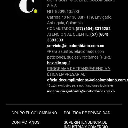
S.A.S
NIT: 890901352-3
Carrera 48 N° 30 Sur - 119, Envigado,
Antioquia, Colombia.
CONMUTADOR:
(57) (604) 3315252
ATENCIÓN AL CLIENTE:
(57) (604)
3393333
servicio@elcolombiano.com.co
*Para asuntos relacionados con
peticiones, quejas y reclamos (PQR),
haz clic aquí
PROGRAMA DE TRANSPARENCIA Y
ÉTICA EMPRESARIAL:
oficialdecumplimiento@elcolombiano.com.
*Buzón exclusivo para notificaciones judiciales:
notificacionesjudiciales@elcolombiano.com.co
GRUPO EL COLOMBIANO
POLÍTICA DE PRIVACIDAD
CONTÁCTANOS
SUPERINTENDENCIA DE
INDUSTRIA Y COMERCIO