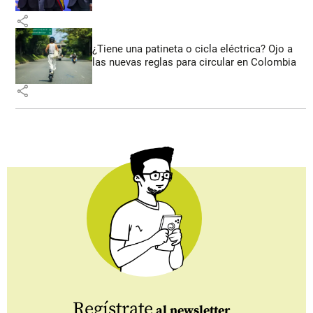
share
¿Tiene una patineta o cicla eléctrica? Ojo a
las nuevas reglas para circular en Colombia
share
Regístrate
al newsletter