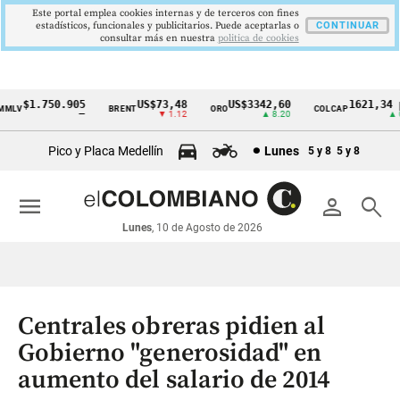
Este portal emplea cookies internas y de terceros con fines
estadísticos, funcionales y publicitarios. Puede aceptarlas o
CONTINUAR
consultar más en nuestra
politica de cookies
$1.750.905
US$73,48
US$3342,60
1621,34 pt
LV
BRENT
ORO
COLCAP
Cintillo
—
▼ 1.12
▲ 8.20
▲ 0.6
de
Pico y Placa Medellín
Lunes
5 y 8
5 y 8
indicadores
económicos
menu
person
search
Colombia
Lunes
, 10 de Agosto de 2026
Centrales obreras pidien al
Gobierno "generosidad" en
aumento del salario de 2014