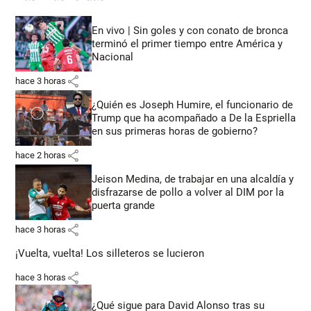
En vivo | Sin goles y con conato de bronca
terminó el primer tiempo entre América y
Nacional
share
hace 3 horas
¿Quién es Joseph Humire, el funcionario de
Trump que ha acompañado a De la Espriella
en sus primeras horas de gobierno?
share
hace 2 horas
Jeison Medina, de trabajar en una alcaldía y
disfrazarse de pollo a volver al DIM por la
puerta grande
share
hace 3 horas
¡Vuelta, vuelta! Los silleteros se lucieron
share
hace 3 horas
¿Qué sigue para David Alonso tras su