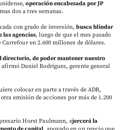
ounidense,
operación encabezada por JP
imas dos a tres semanas.
icada con grado de inversión,
busca blindar
e las agencias
, luego de que el mes pasado
e Carrefour en 2.600 millones de dólares.
 directorio, de poder mantener nuestro
, afirmó Daniel Rodríguez, gerente general
iere colocar en parte a través de ADR,
 otra emisión de acciones por más de 1.200
mpresario Horst Paulmann, e
jercerá la
umento de capital
, apoyado en un precio que,