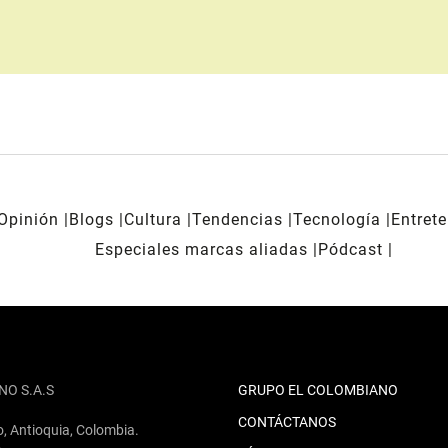
Opinión
Blogs
Cultura
Tendencias
Tecnología
Entret
Especiales marcas aliadas
Pódcast
NO S.A.S
GRUPO EL COLOMBIANO
CONTÁCTANOS
o, Antioquia, Colombia.