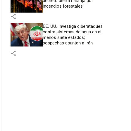
decretó alerta naranja por
incendios forestales
share
EE. UU. investiga ciberataques
contra sistemas de agua en al
menos siete estados;
sospechas apuntan a Irán
share