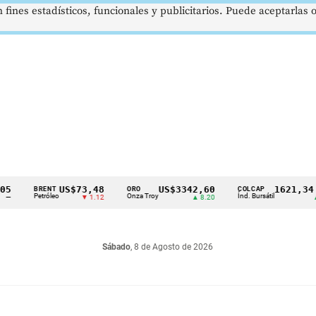
 fines estadísticos, funcionales y publicitarios. Puede aceptarlas
US$73,48
US$3342,60
1621,34 pts
BRENT
ORO
COLCAP
Petróleo
Onza Troy
Índ. Bursátil
▼ 1.12
▲ 8.20
▲ 0.67
Sábado
, 8 de Agosto de 2026