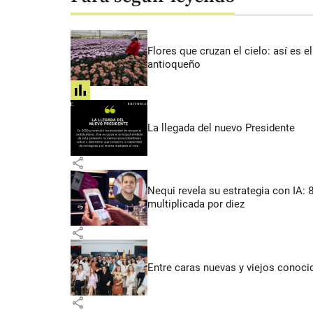
Flores que cruzan el cielo: así es
antioqueño
share
La llegada del nuevo Presidente
share
Nequi revela su estrategia con IA:
multiplicada por diez
share
Entre caras nuevas y viejos conoci
share