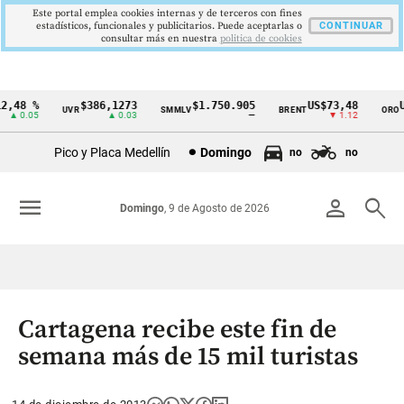
Este portal emplea cookies internas y de terceros con fines
estadísticos, funcionales y publicitarios. Puede aceptarlas o
CONTINUAR
consultar más en nuestra
politica de cookies
,48 %
$386,1273
$1.750.905
US$73,48
US
UVR
SMMLV
BRENT
ORO
Cintillo
▲ 0.05
▲ 0.03
—
▼ 1.12
de
Pico y Placa Medellín
Domingo
no
no
indicadores
económicos
menu
person
search
Domingo
, 9 de Agosto de 2026
Colombia
Cartagena recibe este fin de
semana más de 15 mil turistas