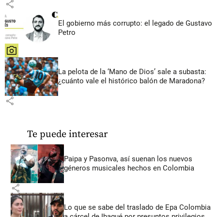
share
El gobierno más corrupto: el legado de Gustavo
Petro
share
La pelota de la ‘Mano de Dios’ sale a subasta:
¿cuánto vale el histórico balón de Maradona?
share
Te puede interesar
Paipa y Pasonva, así suenan los nuevos
géneros musicales hechos en Colombia
share
Lo que se sabe del traslado de Epa Colombia
a cárcel de Ibagué por presuntos privilegios