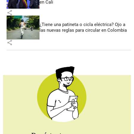
en Cali
share
¿Tiene una patineta o cicla eléctrica? Ojo a
las nuevas reglas para circular en Colombia
share