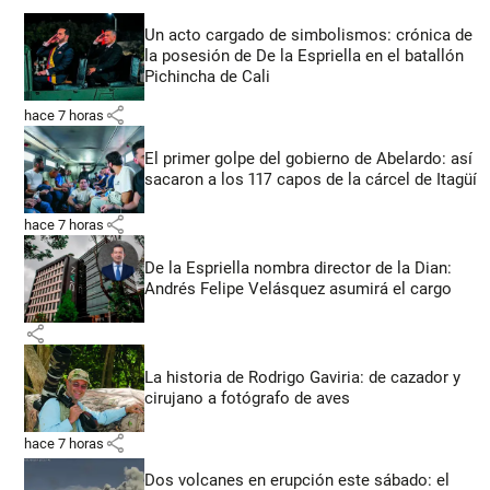
Un acto cargado de simbolismos: crónica de
la posesión de De la Espriella en el batallón
Pichincha de Cali
share
hace 7 horas
El primer golpe del gobierno de Abelardo: así
sacaron a los 117 capos de la cárcel de Itagüí
share
hace 7 horas
De la Espriella nombra director de la Dian:
Andrés Felipe Velásquez asumirá el cargo
share
La historia de Rodrigo Gaviria: de cazador y
cirujano a fotógrafo de aves
share
hace 7 horas
Dos volcanes en erupción este sábado: el