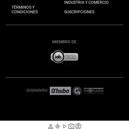
INDUSTRIA Y COMERCIO
TÉRMINOS Y
CONDICIONES
SUSCRIPCIONES
MIEMBRO DE:
person
graphic_eq
play_arrow
photo_camera
account_circle