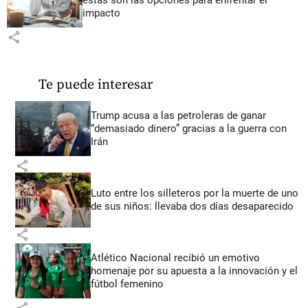
impacto
share
Te puede interesar
Trump acusa a las petroleras de ganar
“demasiado dinero” gracias a la guerra con
Irán
share
Luto entre los silleteros por la muerte de uno
de sus niños: llevaba dos días desaparecido
share
Atlético Nacional recibió un emotivo
homenaje por su apuesta a la innovación y el
fútbol femenino
share