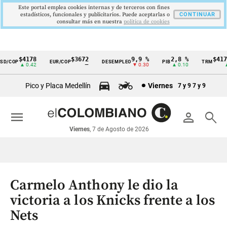
Este portal emplea cookies internas y de terceros con fines
estadísticos, funcionales y publicitarios. Puede aceptarlas o
CONTINUAR
consultar más en nuestra
politica de cookies
$4178
$3672
9,9 %
2,8 %
$4178,
/COP
EUR/COP
DESEMPLEO
PIB
TRM
Cintillo
▲ 0.42
—
▼ 0.30
▲ 0.10
▲ 0.
de
Pico y Placa Medellín
Viernes
7 y 9
7 y 9
indicadores
económicos
menu
person
search
Colombia
Viernes
, 7 de Agosto de 2026
Carmelo Anthony le dio la
victoria a los Knicks frente a los
Nets