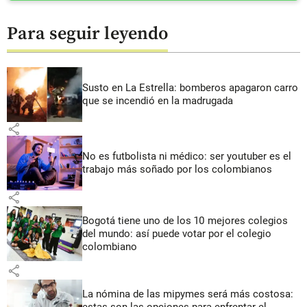
Para seguir leyendo
Susto en La Estrella: bomberos apagaron carro
que se incendió en la madrugada
share
No es futbolista ni médico: ser youtuber es el
trabajo más soñado por los colombianos
share
Bogotá tiene uno de los 10 mejores colegios
del mundo: así puede votar por el colegio
colombiano
share
La nómina de las mipymes será más costosa:
estas son las opciones para enfrentar el