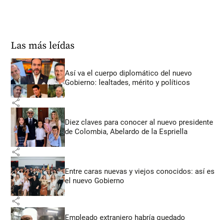
Las más leídas
Así va el cuerpo diplomático del nuevo
Gobierno: lealtades, mérito y políticos
share
Diez claves para conocer al nuevo presidente
de Colombia, Abelardo de la Espriella
share
Entre caras nuevas y viejos conocidos: así es
el nuevo Gobierno
share
Empleado extranjero habría quedado