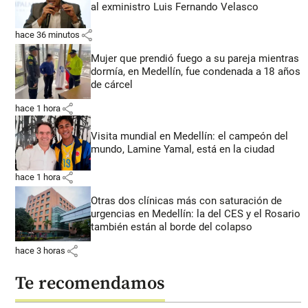
al exministro Luis Fernando Velasco
share
hace 36 minutos
Mujer que prendió fuego a su pareja mientras
dormía, en Medellín, fue condenada a 18 años
de cárcel
share
hace 1 hora
Visita mundial en Medellín: el campeón del
mundo, Lamine Yamal, está en la ciudad
share
hace 1 hora
Otras dos clínicas más con saturación de
urgencias en Medellín: la del CES y el Rosario
también están al borde del colapso
share
hace 3 horas
Te recomendamos