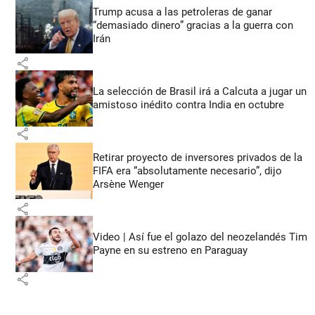
Trump acusa a las petroleras de ganar
“demasiado dinero” gracias a la guerra con
Irán
share
La selección de Brasil irá a Calcuta a jugar un
amistoso inédito contra India en octubre
share
Retirar proyecto de inversores privados de la
FIFA era “absolutamente necesario”, dijo
Arsène Wenger
share
Video | Así fue el golazo del neozelandés Tim
Payne en su estreno en Paraguay
share