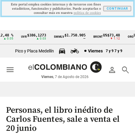
Este portal emplea cookies internas y de terceros con fines
estadísticos, funcionales y publicitarios. Puede aceptarlas o
CONTINUAR
consultar más en nuestra
politica de cookies
,48 %
$386,1273
$1.750.905
US$73,48
US
UVR
SMMLV
BRENT
ORO
Cintillo
▲ 0.05
▲ 0.03
—
▼ 1.12
de
Pico y Placa Medellín
Viernes
7 y 9
7 y 9
indicadores
económicos
menu
person
search
Colombia
Viernes
, 7 de Agosto de 2026
Personas, el libro inédito de
Carlos Fuentes, sale a venta el
20 junio