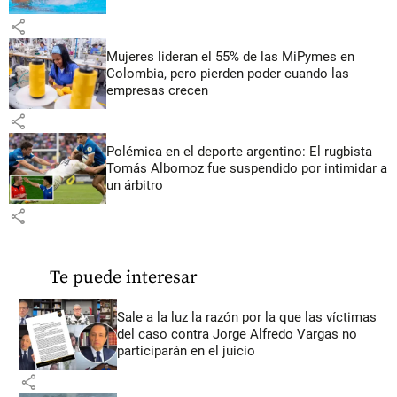
share
Mujeres lideran el 55% de las MiPymes en
Colombia, pero pierden poder cuando las
empresas crecen
share
Polémica en el deporte argentino: El rugbista
Tomás Albornoz fue suspendido por intimidar a
un árbitro
share
Te puede interesar
Sale a la luz la razón por la que las víctimas
del caso contra Jorge Alfredo Vargas no
participarán en el juicio
share