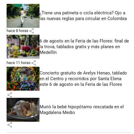
¿Tiene una patineta o cicla eléctrica? Ojo a
las nuevas reglas para circular en Colombia
share
hace 8 horas
6 de agosto en la Feria de las Flores: final de
la trova, tablados gratis y más planes en
Medellín
share
hace 11 horas
Concierto gratuito de Arelys Henao, tablado
en el Centro y recorridos por Santa Elena
este 6 de agosto en la Feria de las Flores
share
Murió la bebé hipopótamo rescatada en el
Magdalena Medio
share