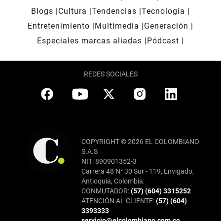
Blogs
Cultura
Tendencias
Tecnología
Entretenimiento
Multimedia
Generación
Especiales marcas aliadas
Pódcast
REDES SOCIALES
COPYRIGHT © 2026 EL COLOMBIANO
S.A.S
NIT: 890901352-3
Carrera 48 N° 30 Sur - 119, Envigado,
Antioquia, Colombia.
CONMUTADOR:
(57) (604) 3315252
ATENCIÓN AL CLIENTE:
(57) (604)
3393333
servicio@elcolombiano.com.co