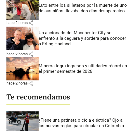
Luto entre los silleteros por la muerte de uno
de sus niños: llevaba dos días desaparecido
share
hace 2 horas
Un aficionado del Manchester City se
enfrentó a la ceguera y sordera para conocer
a Erling Haaland
share
hace 2 horas
Mineros logra ingresos y utilidades récord en
el primer semestre de 2026
share
hace 2 horas
Te recomendamos
¿Tiene una patineta o cicla eléctrica? Ojo a
las nuevas reglas para circular en Colombia