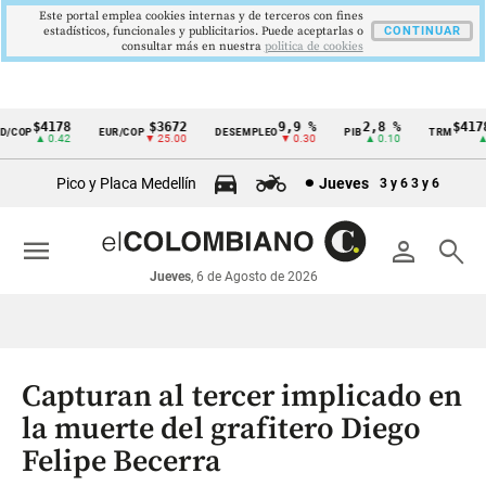
Este portal emplea cookies internas y de terceros con fines
estadísticos, funcionales y publicitarios. Puede aceptarlas o
CONTINUAR
consultar más en nuestra
politica de cookies
$4178
$3672
9,9 %
2,8 %
$4178,
COP
EUR/COP
DESEMPLEO
PIB
TRM
Cintillo
▲ 0.42
▼ 25.00
▼ 0.30
▲ 0.10
▲ 0.
de
Pico y Placa Medellín
Jueves
3 y 6
3 y 6
indicadores
económicos
menu
person
search
Colombia
Jueves
, 6 de Agosto de 2026
Capturan al tercer implicado en
la muerte del grafitero Diego
Felipe Becerra