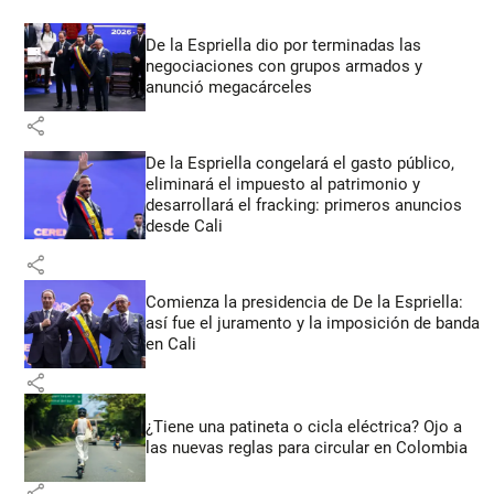
De la Espriella dio por terminadas las
negociaciones con grupos armados y
anunció megacárceles
share
De la Espriella congelará el gasto público,
eliminará el impuesto al patrimonio y
desarrollará el fracking: primeros anuncios
desde Cali
share
Comienza la presidencia de De la Espriella:
así fue el juramento y la imposición de banda
en Cali
share
¿Tiene una patineta o cicla eléctrica? Ojo a
las nuevas reglas para circular en Colombia
share