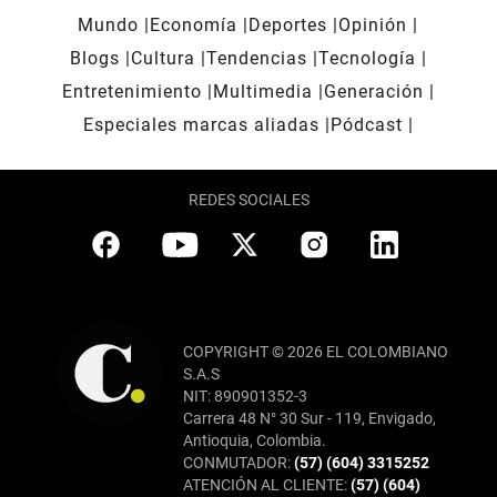
Mundo
Economía
Deportes
Opinión
Blogs
Cultura
Tendencias
Tecnología
Entretenimiento
Multimedia
Generación
Especiales marcas aliadas
Pódcast
REDES SOCIALES
COPYRIGHT © 2026 EL COLOMBIANO
S.A.S
NIT: 890901352-3
Carrera 48 N° 30 Sur - 119, Envigado,
Antioquia, Colombia.
CONMUTADOR:
(57) (604) 3315252
ATENCIÓN AL CLIENTE:
(57) (604)