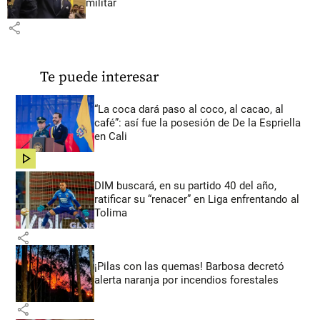
militar
share
Te puede interesar
“La coca dará paso al coco, al cacao, al
café”: así fue la posesión de De la Espriella
en Cali
share
DIM buscará, en su partido 40 del año,
ratificar su “renacer” en Liga enfrentando al
Tolima
share
¡Pilas con las quemas! Barbosa decretó
alerta naranja por incendios forestales
share