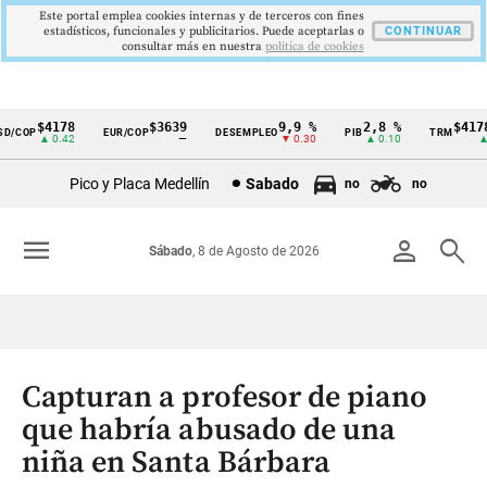
Este portal emplea cookies internas y de terceros con fines
estadísticos, funcionales y publicitarios. Puede aceptarlas o
CONTINUAR
consultar más en nuestra
politica de cookies
$4178
$3639
9,9 %
2,8 %
$4178,
/COP
EUR/COP
DESEMPLEO
PIB
TRM
Cintillo
▲ 0.42
—
▼ 0.30
▲ 0.10
▲ 0
de
Pico y Placa Medellín
Sabado
no
no
indicadores
económicos
menu
person
search
Sábado
, 8 de Agosto de 2026
Colombia
Capturan a profesor de piano
que habría abusado de una
niña en Santa Bárbara