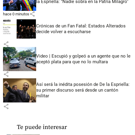
la Espriella: “Nadie sobra en la Patria Milagro”
share
hace 0 minutos
Crónicas de un Fan Fatal: Estados Alterados
decide volver a escucharse
share
Video | Escupió y golpeó a un agente que no le
aceptó plata para que no lo multara
share
Así será la inédita posesión de De la Espriella:
su primer discurso será desde un cantón
militar
share
Te puede interesar