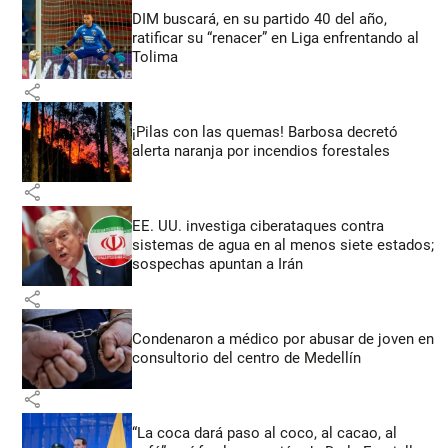
DIM buscará, en su partido 40 del año,
ratificar su “renacer” en Liga enfrentando al
Tolima
share
¡Pilas con las quemas! Barbosa decretó
alerta naranja por incendios forestales
share
EE. UU. investiga ciberataques contra
sistemas de agua en al menos siete estados;
sospechas apuntan a Irán
share
Condenaron a médico por abusar de joven en
consultorio del centro de Medellín
share
“La coca dará paso al coco, al cacao, al