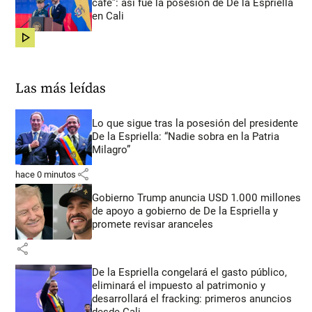
café”: así fue la posesión de De la Espriella
en Cali
share
Las más leídas
Lo que sigue tras la posesión del presidente
De la Espriella: “Nadie sobra en la Patria
Milagro”
share
hace 0 minutos
Gobierno Trump anuncia USD 1.000 millones
de apoyo a gobierno de De la Espriella y
promete revisar aranceles
share
De la Espriella congelará el gasto público,
eliminará el impuesto al patrimonio y
desarrollará el fracking: primeros anuncios