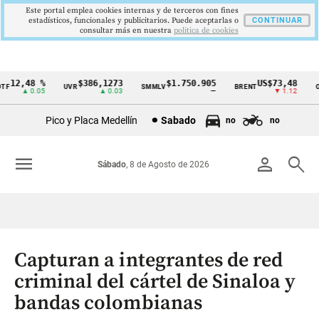
Este portal emplea cookies internas y de terceros con fines
estadísticos, funcionales y publicitarios. Puede aceptarlas o
CONTINUAR
consultar más en nuestra
politica de cookies
12,48 %
$386,1273
$1.750.905
US$73,48
F
UVR
SMMLV
BRENT
OR
Cintillo
▲ 0.05
▲ 0.03
—
▼ 1.12
de
Pico y Placa Medellín
Sabado
no
no
indicadores
económicos
menu
person
search
Sábado
, 8 de Agosto de 2026
Colombia
Capturan a integrantes de red
criminal del cártel de Sinaloa y
bandas colombianas