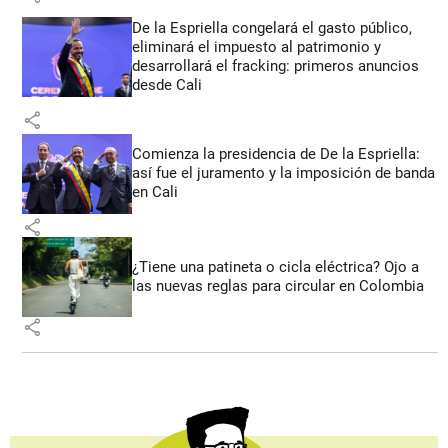
De la Espriella congelará el gasto público,
eliminará el impuesto al patrimonio y
desarrollará el fracking: primeros anuncios
desde Cali
share
Comienza la presidencia de De la Espriella:
así fue el juramento y la imposición de banda
en Cali
share
¿Tiene una patineta o cicla eléctrica? Ojo a
las nuevas reglas para circular en Colombia
share