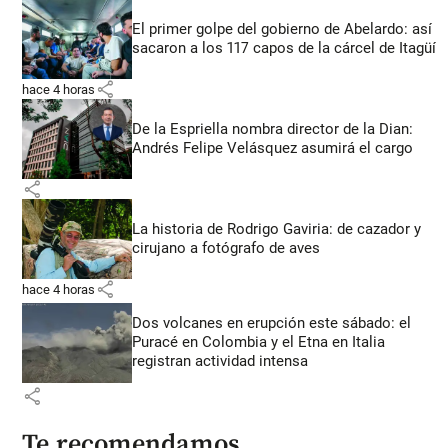
El primer golpe del gobierno de Abelardo: así
sacaron a los 117 capos de la cárcel de Itagüí
share
hace 4 horas
De la Espriella nombra director de la Dian:
Andrés Felipe Velásquez asumirá el cargo
share
La historia de Rodrigo Gaviria: de cazador y
cirujano a fotógrafo de aves
share
hace 4 horas
Dos volcanes en erupción este sábado: el
Puracé en Colombia y el Etna en Italia
registran actividad intensa
share
Te recomendamos