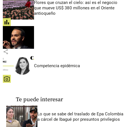
Flores que cruzan el cielo: así es el negocio
que mueve US$ 380 millones en el Oriente
antioqueño
share
share
Competencia epidémica
share
Te puede interesar
Lo que se sabe del traslado de Epa Colombia
a cárcel de Ibagué por presuntos privilegios