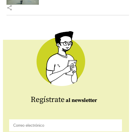
share
Regístrate
al newsletter