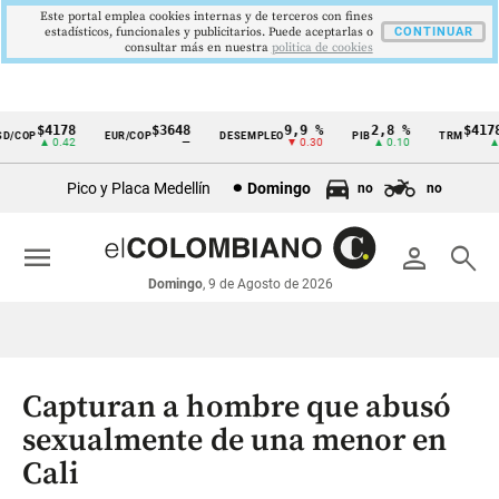
Este portal emplea cookies internas y de terceros con fines
estadísticos, funcionales y publicitarios. Puede aceptarlas o
CONTINUAR
consultar más en nuestra
politica de cookies
$4178
$3648
9,9 %
2,8 %
$4178,
/COP
EUR/COP
DESEMPLEO
PIB
TRM
Cintillo
▲ 0.42
—
▼ 0.30
▲ 0.10
▲ 0
de
Pico y Placa Medellín
Domingo
no
no
indicadores
económicos
menu
person
search
Colombia
Domingo
, 9 de Agosto de 2026
Capturan a hombre que abusó
sexualmente de una menor en
Cali