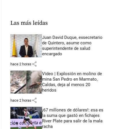
Las más leídas
Juan David Duque, exsecretario
de Quintero, asume como
superintendente de salud
encargado
share
hace 2 horas
Video | Explosión en molino de
mina San Pedro en Marmato,
Caldas, deja al menos 20
heridos
share
hace 2 horas
¡67 millones de dólares!: esa es
la suma que gastó en fichajes
River Plate para salir de la mala
racha