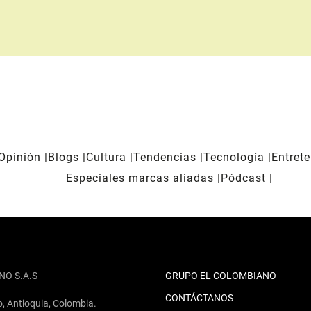
Opinión
Blogs
Cultura
Tendencias
Tecnología
Entret
Especiales marcas aliadas
Pódcast
NO S.A.S
GRUPO EL COLOMBIANO
CONTÁCTANOS
o, Antioquia, Colombia.