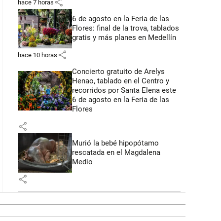
share
hace 7 horas
6 de agosto en la Feria de las
Flores: final de la trova, tablados
gratis y más planes en Medellín
share
hace 10 horas
Concierto gratuito de Arelys
Henao, tablado en el Centro y
recorridos por Santa Elena este
6 de agosto en la Feria de las
Flores
share
Murió la bebé hipopótamo
rescatada en el Magdalena
Medio
share