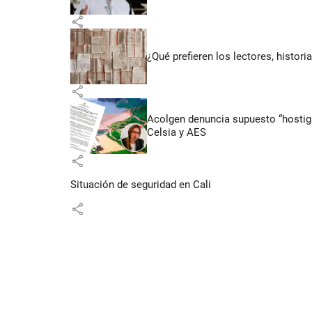
share
¿Qué prefieren los lectores, histor
share
Acolgen denuncia supuesto “hostigam
Celsia y AES
share
Situación de seguridad en Cali
share