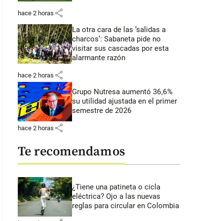
share
hace 2 horas
La otra cara de las ‘salidas a
charcos’: Sabaneta pide no
visitar sus cascadas por esta
alarmante razón
share
hace 2 horas
Grupo Nutresa aumentó 36,6%
su utilidad ajustada en el primer
semestre de 2026
share
hace 2 horas
Te recomendamos
¿Tiene una patineta o cicla
eléctrica? Ojo a las nuevas
reglas para circular en Colombia