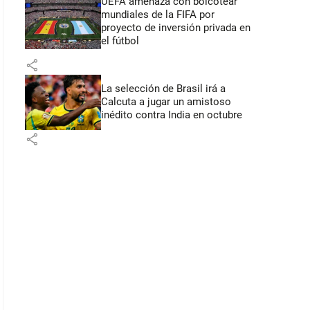
UEFA amenaza con boicotear
mundiales de la FIFA por
proyecto de inversión privada en
el fútbol
share
La selección de Brasil irá a
Calcuta a jugar un amistoso
inédito contra India en octubre
share