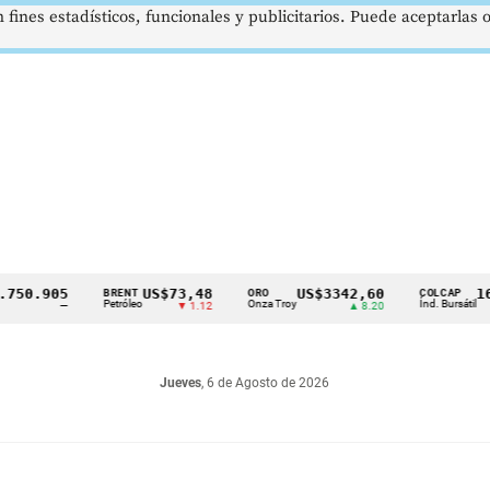
 fines estadísticos, funcionales y publicitarios. Puede aceptarlas
0.905
US$73,48
US$3342,60
1621,
BRENT
ORO
COLCAP
Petróleo
Onza Troy
Índ. Bursátil
—
▼ 1.12
▲ 8.20
Jueves
, 6 de Agosto de 2026