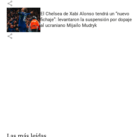
share
El Chelsea de Xabi Alonso tendrá un “nuevo
fichaje”: levantaron la suspensión por dopaje
al ucraniano Mijailo Mudryk
share
Las más leídas