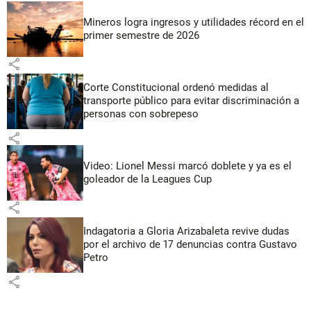
Mineros logra ingresos y utilidades récord en el
primer semestre de 2026
share
Corte Constitucional ordenó medidas al
transporte público para evitar discriminación a
personas con sobrepeso
share
Video: Lionel Messi marcó doblete y ya es el
goleador de la Leagues Cup
share
Indagatoria a Gloria Arizabaleta revive dudas
por el archivo de 17 denuncias contra Gustavo
Petro
share