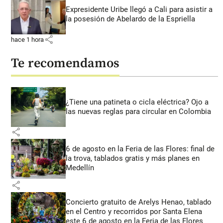
Expresidente Uribe llegó a Cali para asistir a
la posesión de Abelardo de la Espriella
share
hace 1 hora
Te recomendamos
¿Tiene una patineta o cicla eléctrica? Ojo a
las nuevas reglas para circular en Colombia
share
6 de agosto en la Feria de las Flores: final de
la trova, tablados gratis y más planes en
Medellín
share
Concierto gratuito de Arelys Henao, tablado
en el Centro y recorridos por Santa Elena
este 6 de agosto en la Feria de las Flores