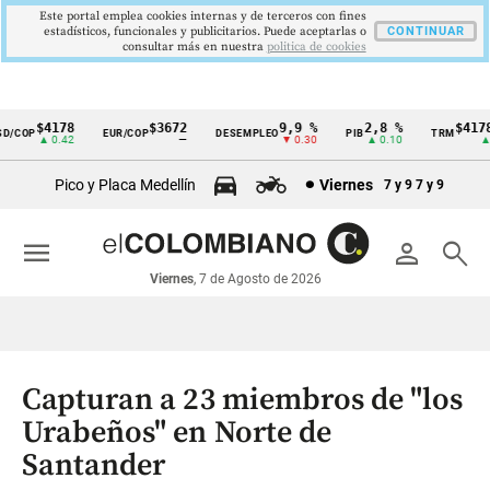
Este portal emplea cookies internas y de terceros con fines
estadísticos, funcionales y publicitarios. Puede aceptarlas o
CONTINUAR
consultar más en nuestra
politica de cookies
$4178
$3672
9,9 %
2,8 %
$4178,
/COP
EUR/COP
DESEMPLEO
PIB
TRM
Cintillo
▲ 0.42
—
▼ 0.30
▲ 0.10
▲ 0
de
Pico y Placa Medellín
Viernes
7 y 9
7 y 9
indicadores
económicos
menu
person
search
Colombia
Viernes
, 7 de Agosto de 2026
Capturan a 23 miembros de "los
Urabeños" en Norte de
Santander