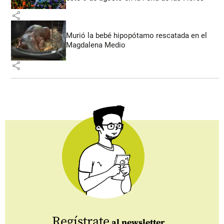
share
Murió la bebé hipopótamo rescatada en el
Magdalena Medio
share
Regístrate
al newsletter