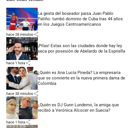
La gesta del boxeador paisa Juan Pablo
Patiño: tumbó dominio de Cuba tras 44 años
en los Juegos Centroamericanos
share
hace 28 minutos
¡Pilas! Estas son las ciudades donde hay ley
seca por posesión de Abelardo de la Espriella
share
hace 1 hora
¿Quién es Ana Lucía Pineda? La empresaria
que se convierte en la nueva primera dama de
Colombia
share
hace 38 minutos
¿Quién es DJ Gunn Lundemo, la amiga que
recibió a Verónica Alcocer en Suecia?
share
hace 1 hora