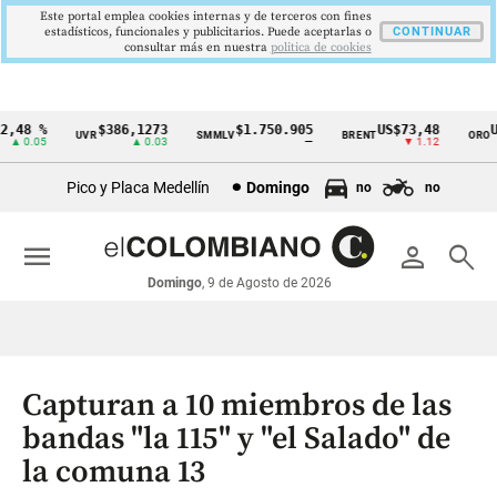
Este portal emplea cookies internas y de terceros con fines
estadísticos, funcionales y publicitarios. Puede aceptarlas o
CONTINUAR
consultar más en nuestra
politica de cookies
48 %
$386,1273
$1.750.905
US$73,48
US$
UVR
SMMLV
BRENT
ORO
Cintillo
 0.05
▲ 0.03
—
▼ 1.12
de
Pico y Placa Medellín
Domingo
no
no
indicadores
económicos
menu
person
search
Colombia
Domingo
, 9 de Agosto de 2026
Capturan a 10 miembros de las
bandas "la 115" y "el Salado" de
la comuna 13