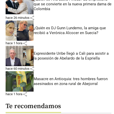
que se convierte en la nueva primera dama de
Colombia
share
hace 26 minutos
¿Quién es DJ Gunn Lundemo, la amiga que
recibió a Verónica Alcocer en Suecia?
share
hace 1 hora
Expresidente Uribe llegó a Cali para asistir a
la posesión de Abelardo de la Espriella
share
hace 60 minutos
Masacre en Antioquia: tres hombres fueron
asesinados en zona rural de Abejorral
share
hace 1 hora
Te recomendamos