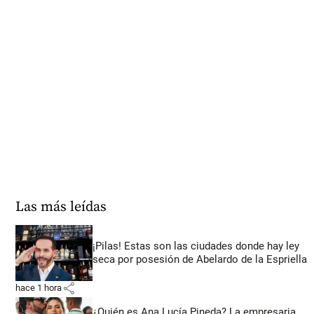
Las más leídas
¡Pilas! Estas son las ciudades donde hay ley
seca por posesión de Abelardo de la Espriella
share
hace 1 hora
¿Quién es Ana Lucía Pineda? La empresaria