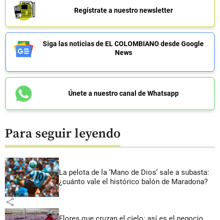
Regístrate a nuestro newsletter
Siga las noticias de EL COLOMBIANO desde Google
News
Únete a nuestro canal de Whatsapp
Para seguir leyendo
La pelota de la ‘Mano de Dios’ sale a subasta:
¿cuánto vale el histórico balón de Maradona?
share
Flores que cruzan el cielo: así es el negocio