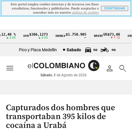
Este portal emplea cookies internas y de terceros con fines
estadísticos, funcionales y publicitarios. Puede aceptarlas o
CONTINUAR
consultar más en nuestra
politica de cookies
2,48 %
$386,1273
$1.750.905
US$73,48
UVR
SMMLV
BRENT
ORO
Cintillo
▲ 0.05
▲ 0.03
—
▼ 1.12
de
Pico y Placa Medellín
Sabado
no
no
indicadores
económicos
menu
person
search
Colombia
Sábado
, 8 de Agosto de 2026
Capturados dos hombres que
transportaban 395 kilos de
cocaína a Urabá