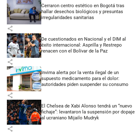
Cerraron centro estético en Bogotá tras
hallar desechos biológicos y presuntas
irregularidades sanitarias
share
De cuestionados en Nacional y el DIM al
éxito internacional: Asprilla y Restrepo
renacen con el Bolívar de la Paz
share
Invima alerta por la venta ilegal de un
supuesto medicamento para el dolor:
autoridades piden suspender su consumo
share
El Chelsea de Xabi Alonso tendrá un “nuevo
fichaje”: levantaron la suspensión por dopaje
al ucraniano Mijailo Mudryk
share