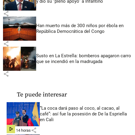
y dio su “pleno apoyo” a Infantino
share
Han muerto más de 300 niños por ébola en
República Democrática del Congo
share
Susto en La Estrella: bomberos apagaron carro
que se incendió en la madrugada
share
Te puede interesar
“La coca dará paso al coco, al cacao, al
café”: así fue la posesión de De la Espriella
en Cali
share
hace 14 horas