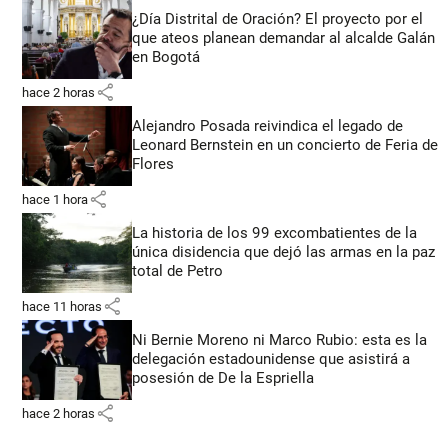
¿Día Distrital de Oración? El proyecto por el
que ateos planean demandar al alcalde Galán
en Bogotá
share
hace 2 horas
Alejandro Posada reivindica el legado de
Leonard Bernstein en un concierto de Feria de
Flores
share
hace 1 hora
La historia de los 99 excombatientes de la
única disidencia que dejó las armas en la paz
total de Petro
share
hace 11 horas
Ni Bernie Moreno ni Marco Rubio: esta es la
delegación estadounidense que asistirá a
posesión de De la Espriella
share
hace 2 horas