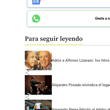
Únete a n
Para seguir leyendo
Adiós a Alfonso Lizarazo: los hitos
share
Alejandro Posada reivindica el lega
share
Amaranto Perea felicitó al árbitro 