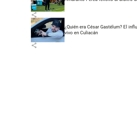
share
¿Quién era César Gastélum? El inf
vivo en Culiacán
share