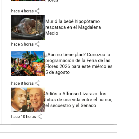
Flores
share
hace 4 horas
Murió la bebé hipopótamo
rescatada en el Magdalena
Medio
share
hace 5 horas
¿Aún no tiene plan? Conozca la
programación de la Feria de las
Flores 2026 para este miércoles
5 de agosto
share
hace 8 horas
Adiós a Alfonso Lizarazo: los
hitos de una vida entre el humor,
el secuestro y el Senado
share
hace 10 horas