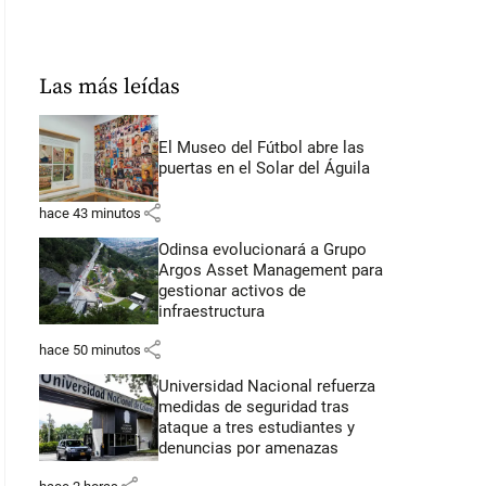
Las más leídas
El Museo del Fútbol abre las
puertas en el Solar del Águila
share
hace 43 minutos
Odinsa evolucionará a Grupo
Argos Asset Management para
gestionar activos de
infraestructura
share
hace 50 minutos
Universidad Nacional refuerza
medidas de seguridad tras
ataque a tres estudiantes y
denuncias por amenazas