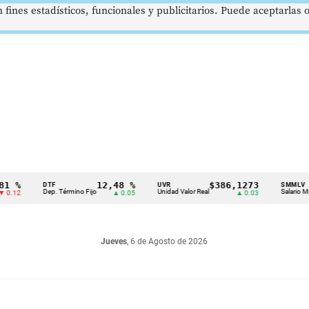
 fines estadísticos, funcionales y publicitarios. Puede aceptarlas
%
12,48 %
$386,1273
DTF
UVR
SMMLV
Dep. Término Fijo
Unidad Valor Real
Salario Mínimo
2
▲ 0.05
▲ 0.03
Jueves
, 6 de Agosto de 2026