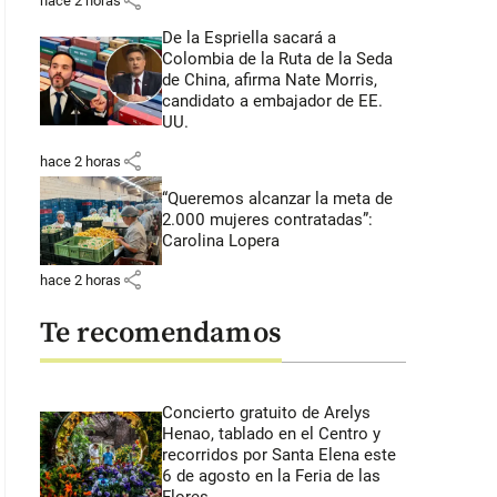
share
hace 2 horas
De la Espriella sacará a
Colombia de la Ruta de la Seda
de China, afirma Nate Morris,
candidato a embajador de EE.
UU.
share
hace 2 horas
“Queremos alcanzar la meta de
2.000 mujeres contratadas”:
Carolina Lopera
share
hace 2 horas
Te recomendamos
Concierto gratuito de Arelys
Henao, tablado en el Centro y
recorridos por Santa Elena este
6 de agosto en la Feria de las