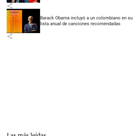
share
Barack Obama incluyó a un colombiano en su
lista anual de canciones recomendadas
share
Las más leídas