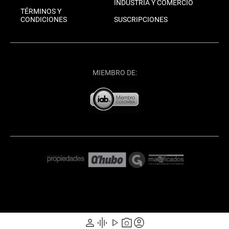
INDUSTRIA Y COMERCIO
TÉRMINOS Y
CONDICIONES
SUSCRIPCIONES
MIEMBRO DE:
person
graphic_eq
play_arrow
photo_camera
account_circle