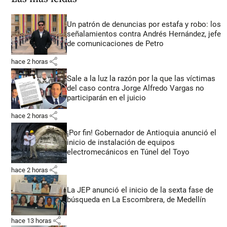
Un patrón de denuncias por estafa y robo: los
señalamientos contra Andrés Hernández, jefe
de comunicaciones de Petro
share
hace 2 horas
Sale a la luz la razón por la que las víctimas
del caso contra Jorge Alfredo Vargas no
participarán en el juicio
share
hace 2 horas
¡Por fin! Gobernador de Antioquia anunció el
inicio de instalación de equipos
electromecánicos en Túnel del Toyo
share
hace 2 horas
La JEP anunció el inicio de la sexta fase de
búsqueda en La Escombrera, de Medellín
share
hace 13 horas