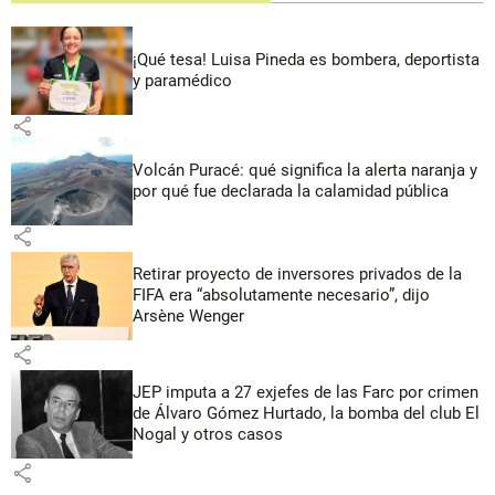
¡Qué tesa! Luisa Pineda es bombera, deportista
y paramédico
share
Volcán Puracé: qué significa la alerta naranja y
por qué fue declarada la calamidad pública
share
Retirar proyecto de inversores privados de la
FIFA era “absolutamente necesario”, dijo
Arsène Wenger
share
JEP imputa a 27 exjefes de las Farc por crimen
de Álvaro Gómez Hurtado, la bomba del club El
Nogal y otros casos
share