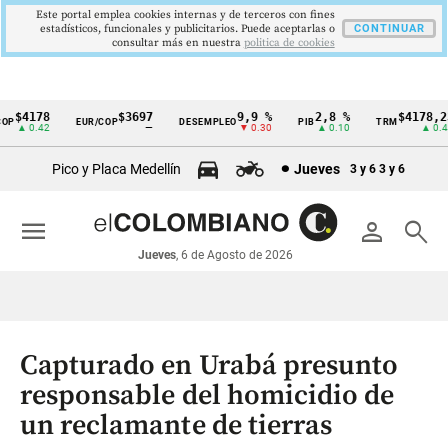
Este portal emplea cookies internas y de terceros con fines
estadísticos, funcionales y publicitarios. Puede aceptarlas o
CONTINUAR
consultar más en nuestra
politica de cookies
$4178
$3697
9,9 %
2,8 %
$4178,23
P
EUR/COP
DESEMPLEO
PIB
TRM
Cintillo
▲ 0.42
—
▼ 0.30
▲ 0.10
▲ 0.42
de
Pico y Placa Medellín
Jueves
3 y 6
3 y 6
indicadores
económicos
menu
person
search
Colombia
Jueves
, 6 de Agosto de 2026
Capturado en Urabá presunto
responsable del homicidio de
un reclamante de tierras