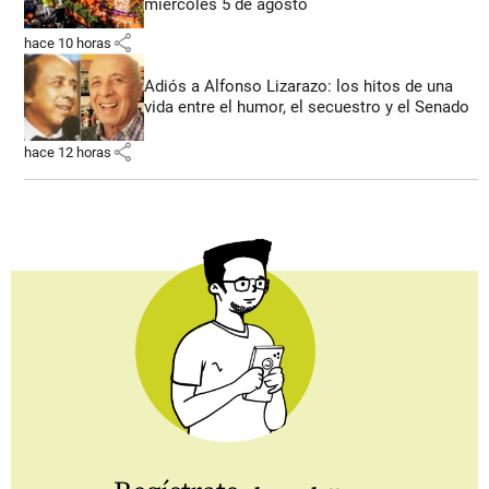
miércoles 5 de agosto
share
hace 10 horas
Adiós a Alfonso Lizarazo: los hitos de una
vida entre el humor, el secuestro y el Senado
share
hace 12 horas