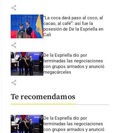
share
“La coca dará paso al coco, al
cacao, al café”: así fue la
posesión de De la Espriella en
Cali
share
De la Espriella dio por
terminadas las negociaciones
con grupos armados y anunció
megacárceles
share
Te recomendamos
De la Espriella dio por
terminadas las negociaciones
con grupos armados y anunció