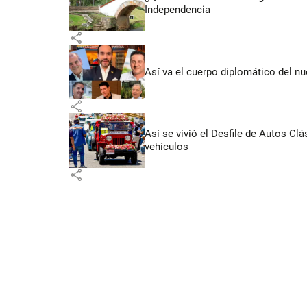
Independencia
share
Así va el cuerpo diplomático del nu
share
Así se vivió el Desfile de Autos Cl
vehículos
share