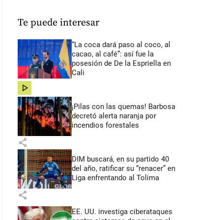
Te puede interesar
“La coca dará paso al coco, al
cacao, al café”: así fue la
posesión de De la Espriella en
Cali
share
¡Pilas con las quemas! Barbosa
decretó alerta naranja por
incendios forestales
share
DIM buscará, en su partido 40
del año, ratificar su “renacer” en
Liga enfrentando al Tolima
share
EE. UU. investiga ciberataques