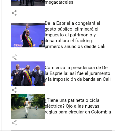
megacárceles
share
De la Espriella congelará el
gasto público, eliminará el
impuesto al patrimonio y
desarrollará el fracking:
primeros anuncios desde Cali
share
Comienza la presidencia de De
la Espriella: así fue el juramento
y la imposición de banda en Cali
share
¿Tiene una patineta o cicla
eléctrica? Ojo a las nuevas
reglas para circular en Colombia
share