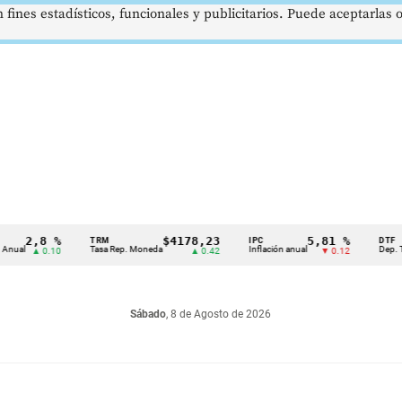
 fines estadísticos, funcionales y publicitarios. Puede aceptarlas
2,8 %
$4178,23
5,81 %
TRM
IPC
DTF
Tasa Rep. Moneda
Inflación anual
Dep. Término
▲ 0.10
▲ 0.42
▼ 0.12
Sábado
, 8 de Agosto de 2026