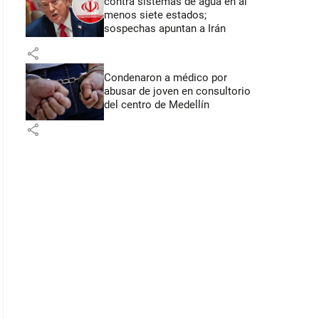
contra sistemas de agua en al
menos siete estados;
sospechas apuntan a Irán
share
Condenaron a médico por
abusar de joven en consultorio
del centro de Medellín
share