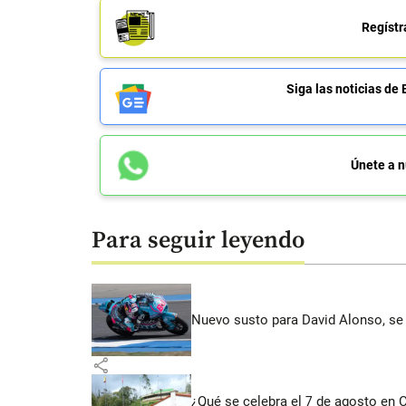
Regístr
Siga las noticias 
Únete a n
Para seguir leyendo
Nuevo susto para David Alonso, se 
share
¿Qué se celebra el 7 de agosto en