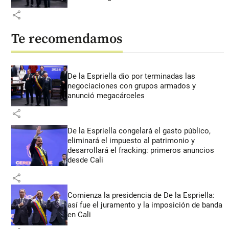
share
Te recomendamos
De la Espriella dio por terminadas las
negociaciones con grupos armados y
anunció megacárceles
share
De la Espriella congelará el gasto público,
eliminará el impuesto al patrimonio y
desarrollará el fracking: primeros anuncios
desde Cali
share
Comienza la presidencia de De la Espriella:
así fue el juramento y la imposición de banda
en Cali