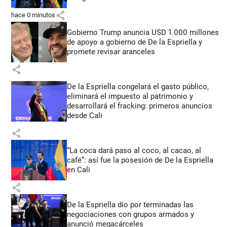
share
hace 0 minutos
Gobierno Trump anuncia USD 1.000 millones
de apoyo a gobierno de De la Espriella y
promete revisar aranceles
share
De la Espriella congelará el gasto público,
eliminará el impuesto al patrimonio y
desarrollará el fracking: primeros anuncios
desde Cali
share
“La coca dará paso al coco, al cacao, al
café”: así fue la posesión de De la Espriella
en Cali
share
De la Espriella dio por terminadas las
negociaciones con grupos armados y
anunció megacárceles