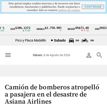
Este portal emplea cookies internas y de terceros con fines
estadísticos, funcionales y publicitarios. Puede aceptarlas o
CONTINUAR
consultar más en nuestra
politica de cookies
%
$386,1273
$1.750.905
US$73,48
US$334
UVR
SMMLV
BRENT
ORO
Cintillo
5
▲ 0.03
—
▼ 1.12
▲
de
Pico y Placa Medellín
Sabado
no
no
indicadores
económicos
menu
person
search
Sábado
, 8 de Agosto de 2026
Colombia
Camión de bomberos atropelló
a pasajera en el desastre de
Asiana Airlines