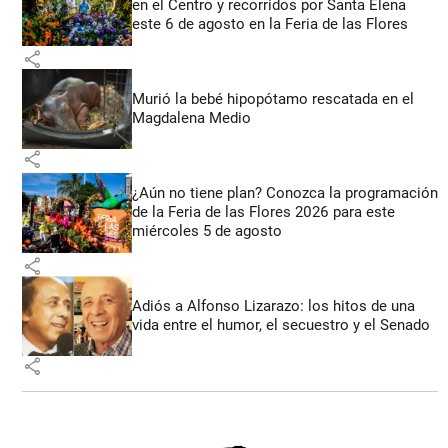
en el Centro y recorridos por Santa Elena
este 6 de agosto en la Feria de las Flores
share
Murió la bebé hipopótamo rescatada en el
Magdalena Medio
share
¿Aún no tiene plan? Conozca la programación
de la Feria de las Flores 2026 para este
miércoles 5 de agosto
share
Adiós a Alfonso Lizarazo: los hitos de una
vida entre el humor, el secuestro y el Senado
share