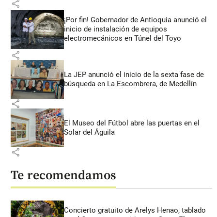
share
¡Por fin! Gobernador de Antioquia anunció el
inicio de instalación de equipos
electromecánicos en Túnel del Toyo
share
La JEP anunció el inicio de la sexta fase de
búsqueda en La Escombrera, de Medellín
share
El Museo del Fútbol abre las puertas en el
Solar del Águila
share
Te recomendamos
Concierto gratuito de Arelys Henao, tablado