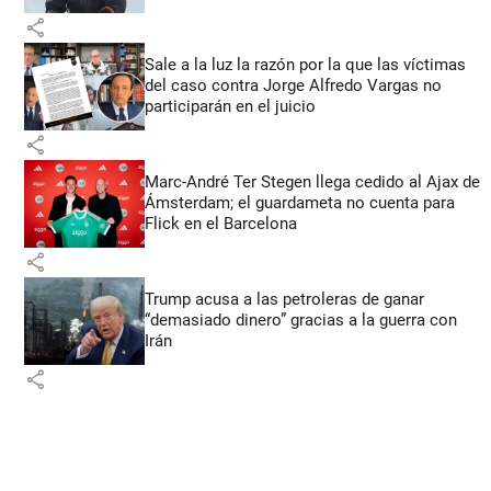
share
Sale a la luz la razón por la que las víctimas
del caso contra Jorge Alfredo Vargas no
participarán en el juicio
share
Marc-André Ter Stegen llega cedido al Ajax de
Ámsterdam; el guardameta no cuenta para
Flick en el Barcelona
share
Trump acusa a las petroleras de ganar
“demasiado dinero” gracias a la guerra con
Irán
share