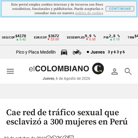
Este portal emplea cookies internas y de terceros con fines
estadísticos, funcionales y publicitarios. Puede aceptarlas o
CONTINUAR
consultar más en nuestra
politica de cookies
$4178
$3672
9,9 %
2,8 %
$41
SD/COP
EUR/COP
DESEMPLEO
PIB
TRM
Cintillo
▲ 0.42
▼ 25.00
▼ 0.30
▲ 0.10
de
Pico y Placa Medellín
Jueves
3 y 6
3 y 6
indicadores
económicos
menu
person
search
Colombia
Jueves
, 6 de Agosto de 2026
Cae red de tráfico sexual que
esclavizó a 300 mujeres en Perú