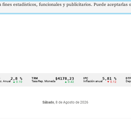
 fines estadísticos, funcionales y publicitarios. Puede aceptarlas
2,8 %
$4178,23
5,81 %
TRM
IPC
DTF
al
Tasa Rep. Moneda
Inflación anual
Dep. Térmi
▲ 0.10
▲ 0.42
▼ 0.12
Sábado
, 8 de Agosto de 2026