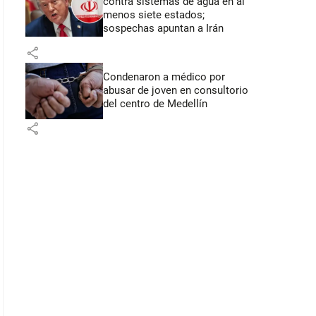
contra sistemas de agua en al
menos siete estados;
sospechas apuntan a Irán
share
Condenaron a médico por
abusar de joven en consultorio
del centro de Medellín
share