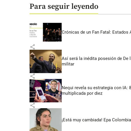
Para seguir leyendo
Crónicas de un Fan Fatal: Estados 
share
Así será la inédita posesión de De 
militar
share
Nequi revela su estrategia con IA:
multiplicada por diez
share
¡Está muy cambiada! Epa Colombia 