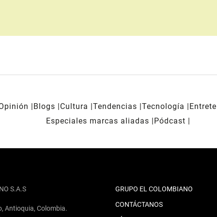
Opinión
Blogs
Cultura
Tendencias
Tecnología
Entret
Especiales marcas aliadas
Pódcast
NO S.A.S
GRUPO EL COLOMBIANO
CONTÁCTANOS
o, Antioquia, Colombia.