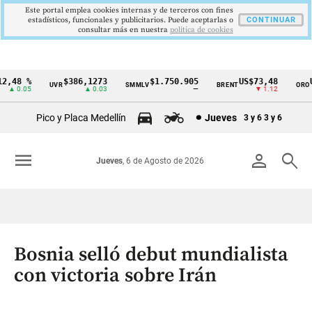
Este portal emplea cookies internas y de terceros con fines
estadísticos, funcionales y publicitarios. Puede aceptarlas o
CONTINUAR
consultar más en nuestra
politica de cookies
,48 %
$386,1273
$1.750.905
US$73,48
US
UVR
SMMLV
BRENT
ORO
Cintillo
▲ 0.05
▲ 0.03
—
▼ 1.12
de
Pico y Placa Medellín
Jueves
3 y 6
3 y 6
indicadores
económicos
menu
person
search
Jueves
, 6 de Agosto de 2026
Colombia
Bosnia selló debut mundialista
con victoria sobre Irán