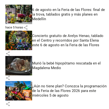
6 de agosto en la Feria de las Flores: final de
la trova, tablados gratis y más planes en
Medellín
share
hace 5 horas
Concierto gratuito de Arelys Henao, tablado
en el Centro y recorridos por Santa Elena
este 6 de agosto en la Feria de las Flores
share
Murió la bebé hipopótamo rescatada en el
Magdalena Medio
share
¿Aún no tiene plan? Conozca la programación
de la Feria de las Flores 2026 para este
miércoles 5 de agosto
share