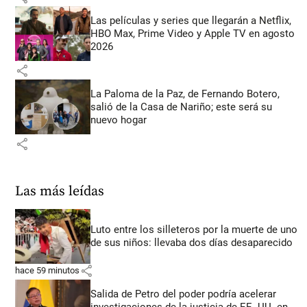
Las películas y series que llegarán a Netflix,
HBO Max, Prime Video y Apple TV en agosto
2026
share
La Paloma de la Paz, de Fernando Botero,
salió de la Casa de Nariño; este será su
nuevo hogar
share
Las más leídas
Luto entre los silleteros por la muerte de uno
de sus niños: llevaba dos días desaparecido
share
hace 59 minutos
Salida de Petro del poder podría acelerar
investigaciones de la justicia de EE. UU. en