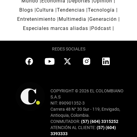
Mundo
Economía
Deportes
Opinión
Blogs
Cultura
Tendencias
Tecnología
Entretenimiento
Multimedia
Generación
Especiales marcas aliadas
Pódcast
REDES SOCIALES
COPYRIGHT © 2026 EL COLOMBIANO
S.A.S
NIT: 890901352-3
Carrera 48 N° 30 Sur - 119, Envigado,
Antioquia, Colombia.
CONMUTADOR:
(57) (604) 3315252
ATENCIÓN AL CLIENTE:
(57) (604)
3393333