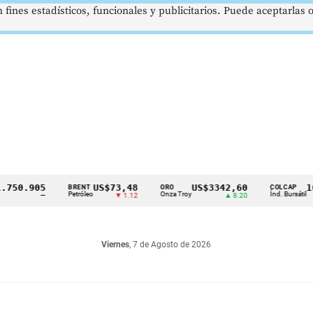
 fines estadísticos, funcionales y publicitarios. Puede aceptarlas
.905
US$73,48
US$3342,60
1621,
BRENT
ORO
COLCAP
Petróleo
Onza Troy
Índ. Bursátil
—
▼ 1.12
▲ 8.20
Viernes
, 7 de Agosto de 2026