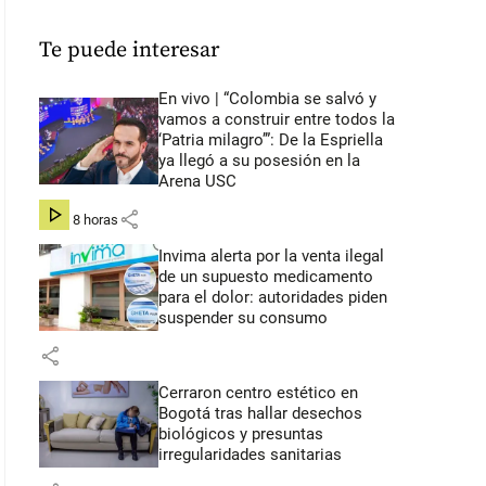
Te puede interesar
En vivo | “Colombia se salvó y
vamos a construir entre todos la
‘Patria milagro’”: De la Espriella
ya llegó a su posesión en la
Arena USC
share
hace 8 horas
Invima alerta por la venta ilegal
de un supuesto medicamento
para el dolor: autoridades piden
suspender su consumo
share
Cerraron centro estético en
Bogotá tras hallar desechos
biológicos y presuntas
irregularidades sanitarias