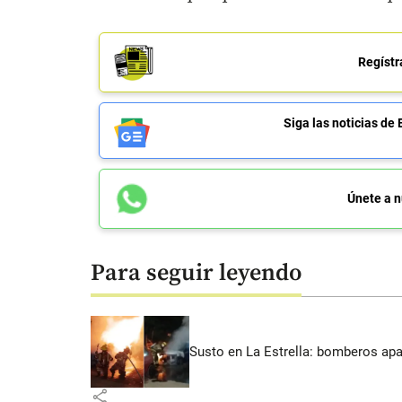
Regístr
Siga las noticias 
Únete a n
Para seguir leyendo
Susto en La Estrella: bomberos ap
share