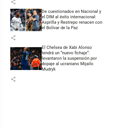
share
De cuestionados en Nacional y
el DIM al éxito internacional:
Asprilla y Restrepo renacen con
el Bolívar de la Paz
share
El Chelsea de Xabi Alonso
tendrá un “nuevo fichaje”:
levantaron la suspensión por
dopaje al ucraniano Mijailo
Mudryk
share