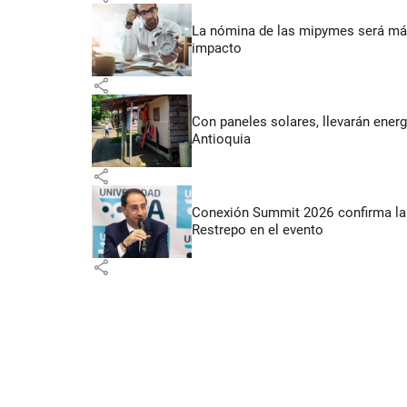
La nómina de las mipymes será más
impacto
share
Con paneles solares, llevarán energí
Antioquia
share
Conexión Summit 2026 confirma la 
Restrepo en el evento
share