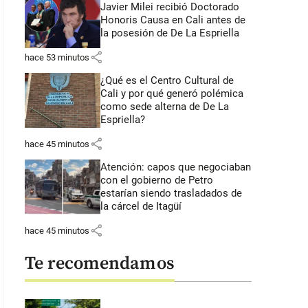
Javier Milei recibió Doctorado
Honoris Causa en Cali antes de
la posesión de De La Espriella
share
hace 53 minutos
¿Qué es el Centro Cultural de
Cali y por qué generó polémica
como sede alterna de De La
Espriella?
share
hace 45 minutos
Atención: capos que negociaban
con el gobierno de Petro
estarían siendo trasladados de
la cárcel de Itagüí
share
hace 45 minutos
Te recomendamos