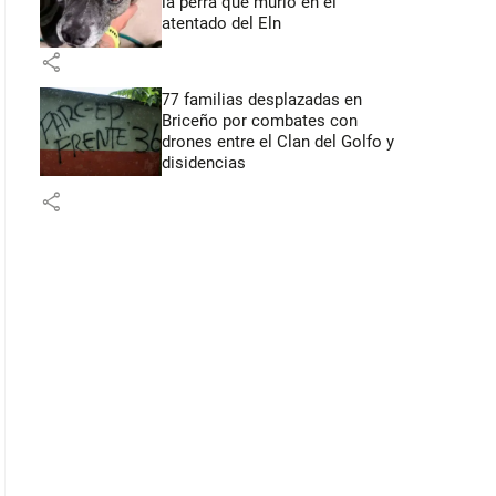
la perra que murió en el
atentado del Eln
share
77 familias desplazadas en
Briceño por combates con
drones entre el Clan del Golfo y
disidencias
share