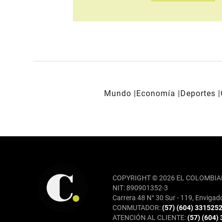
Mundo
Economía
Deportes
REDES SOCIALES
COPYRIGHT © 2026 EL COLOMBIA
NIT: 890901352-3
Carrera 48 N° 30 Sur - 119, Envigad
CONMUTADOR:
(57) (604) 331525
ATENCIÓN AL CLIENTE:
(57) (604)