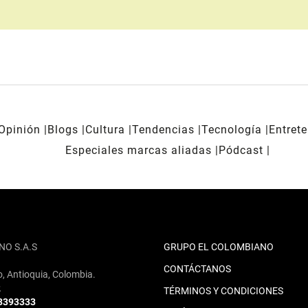
Opinión
Blogs
Cultura
Tendencias
Tecnología
Entret
Especiales marcas aliadas
Pódcast
NO S.A.S
GRUPO EL COLOMBIANO
CONTÁCTANOS
o, Antioquia, Colombia.
2
TÉRMINOS Y CONDICIONES
 3393333