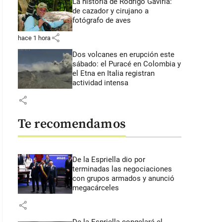
La historia de Rodrigo Gaviria:
de cazador y cirujano a
fotógrafo de aves
share
hace 1 hora
Dos volcanes en erupción este
sábado: el Puracé en Colombia y
el Etna en Italia registran
actividad intensa
share
Te recomendamos
De la Espriella dio por
terminadas las negociaciones
con grupos armados y anunció
megacárceles
share