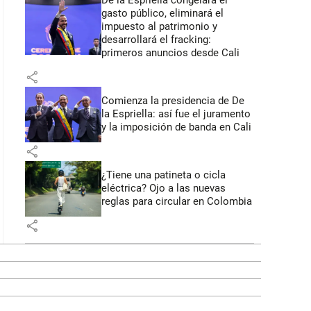
De la Espriella congelará el
gasto público, eliminará el
impuesto al patrimonio y
desarrollará el fracking:
primeros anuncios desde Cali
share
Comienza la presidencia de De
la Espriella: así fue el juramento
y la imposición de banda en Cali
share
¿Tiene una patineta o cicla
eléctrica? Ojo a las nuevas
reglas para circular en Colombia
share