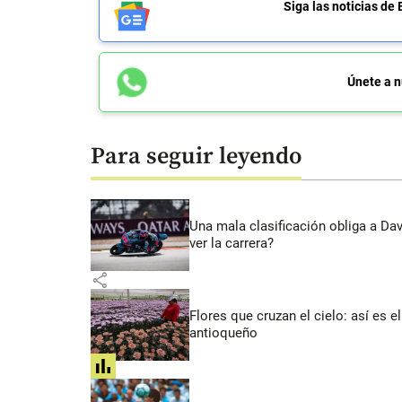
Siga las noticias 
Únete a n
Para seguir leyendo
Una mala clasificación obliga a Da
ver la carrera?
share
Flores que cruzan el cielo: así es
antioqueño
share