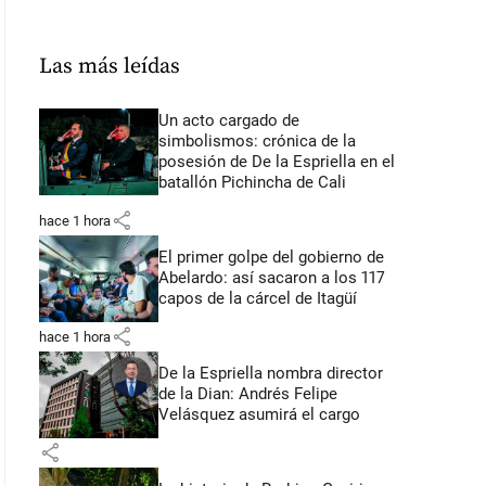
Las más leídas
Un acto cargado de
simbolismos: crónica de la
posesión de De la Espriella en el
batallón Pichincha de Cali
share
hace 1 hora
El primer golpe del gobierno de
Abelardo: así sacaron a los 117
capos de la cárcel de Itagüí
share
hace 1 hora
De la Espriella nombra director
de la Dian: Andrés Felipe
Velásquez asumirá el cargo
share