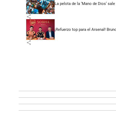
La pelota de la ‘Mano de Dios’ sale
share
¡Refuerzo top para el Arsenal! Bru
share