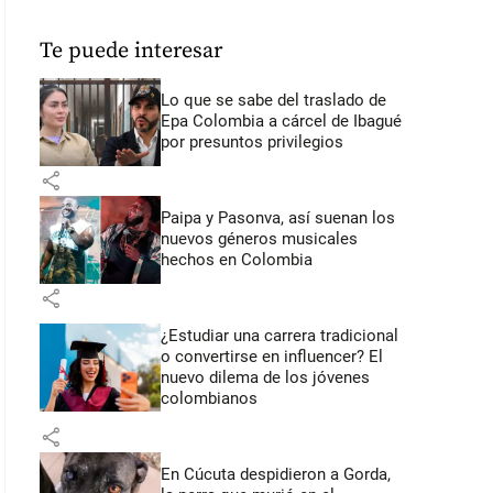
Te puede interesar
Lo que se sabe del traslado de
Epa Colombia a cárcel de Ibagué
por presuntos privilegios
share
Paipa y Pasonva, así suenan los
nuevos géneros musicales
hechos en Colombia
share
¿Estudiar una carrera tradicional
o convertirse en influencer? El
nuevo dilema de los jóvenes
colombianos
share
En Cúcuta despidieron a Gorda,