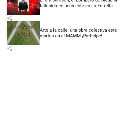
fallecido en accidente en La Estrella
share
Arte a la calle: una obra colectiva este
martes en el MAMM ¡Participe!
share