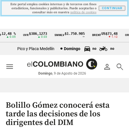
Este portal emplea cookies internas y de terceros con fines
estadísticos, funcionales y publicitarios. Puede aceptarlas o
CONTINUAR
consultar más en nuestra
politica de cookies
2,48 %
$386,1273
$1.750.905
US$73,48
U
UVR
SMMLV
BRENT
ORO
Cintillo
▲ 0.05
▲ 0.03
—
▼ 1.12
de
Pico y Placa Medellín
Domingo
no
no
indicadores
económicos
menu
person
search
Colombia
Domingo
, 9 de Agosto de 2026
Bolillo Gómez conocerá esta
tarde las decisiones de los
dirigentes del DIM