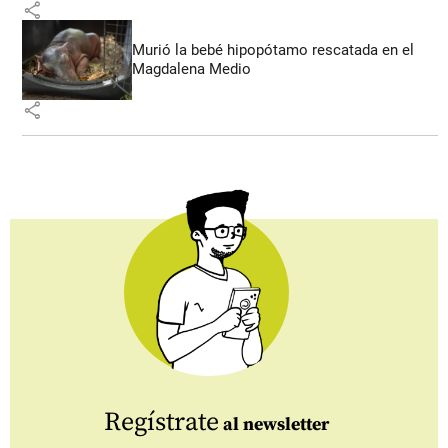
share
Murió la bebé hipopótamo rescatada en el
Magdalena Medio
share
Regístrate
al newsletter