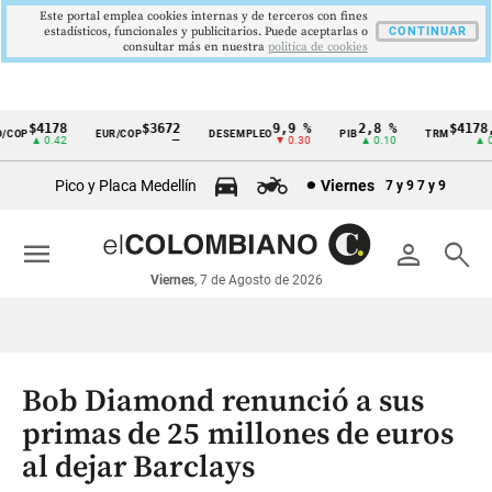
Este portal emplea cookies internas y de terceros con fines
estadísticos, funcionales y publicitarios. Puede aceptarlas o
CONTINUAR
consultar más en nuestra
politica de cookies
$4178
$3672
9,9 %
2,8 %
$4178,2
OP
EUR/COP
DESEMPLEO
PIB
TRM
Cintillo
▲ 0.42
—
▼ 0.30
▲ 0.10
▲ 0.4
de
Pico y Placa Medellín
Viernes
7 y 9
7 y 9
indicadores
económicos
menu
person
search
Colombia
Viernes
, 7 de Agosto de 2026
Bob Diamond renunció a sus
primas de 25 millones de euros
al dejar Barclays