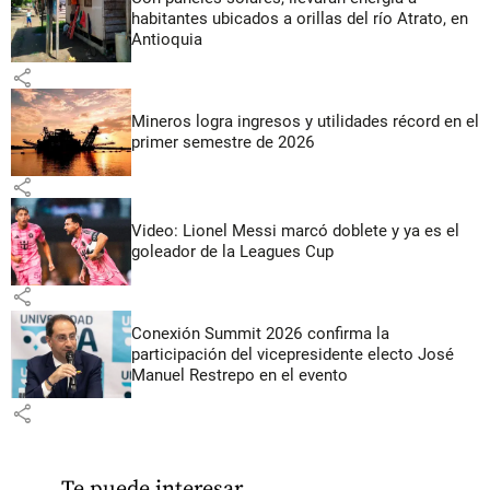
habitantes ubicados a orillas del río Atrato, en
Antioquia
share
Mineros logra ingresos y utilidades récord en el
primer semestre de 2026
share
Video: Lionel Messi marcó doblete y ya es el
goleador de la Leagues Cup
share
Conexión Summit 2026 confirma la
participación del vicepresidente electo José
Manuel Restrepo en el evento
share
Te puede interesar