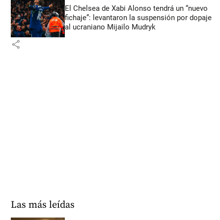
El Chelsea de Xabi Alonso tendrá un “nuevo
fichaje”: levantaron la suspensión por dopaje
al ucraniano Mijailo Mudryk
share
Las más leídas