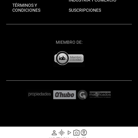
INDUSTRIA Y COMERCIO
TÉRMINOS Y
CONDICIONES
SUSCRIPCIONES
MIEMBRO DE:
person
graphic_eq
play_arrow
photo_camera
account_circle