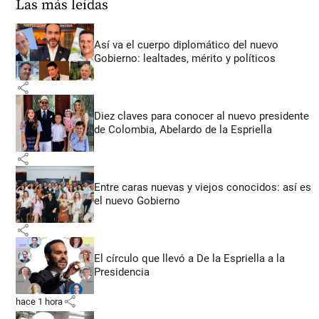
Las más leídas
Así va el cuerpo diplomático del nuevo
Gobierno: lealtades, mérito y políticos
share
Diez claves para conocer al nuevo presidente
de Colombia, Abelardo de la Espriella
share
Entre caras nuevas y viejos conocidos: así es
el nuevo Gobierno
share
El círculo que llevó a De la Espriella a la
Presidencia
share
hace 1 hora