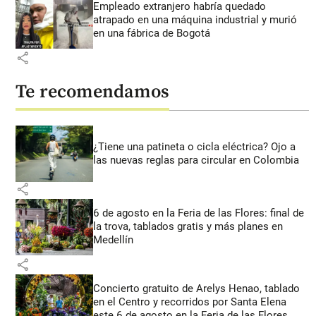
Empleado extranjero habría quedado
atrapado en una máquina industrial y murió
en una fábrica de Bogotá
share
Te recomendamos
¿Tiene una patineta o cicla eléctrica? Ojo a
las nuevas reglas para circular en Colombia
share
6 de agosto en la Feria de las Flores: final de
la trova, tablados gratis y más planes en
Medellín
share
Concierto gratuito de Arelys Henao, tablado
en el Centro y recorridos por Santa Elena
este 6 de agosto en la Feria de las Flores