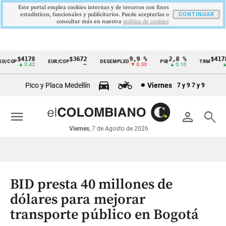
Este portal emplea cookies internas y de terceros con fines
estadísticos, funcionales y publicitarios. Puede aceptarlas o
CONTINUAR
consultar más en nuestra
politica de cookies
$4178
$3672
9,9 %
2,8 %
$4178,
/COP
EUR/COP
DESEMPLEO
PIB
TRM
Cintillo
▲ 0.42
—
▼ 0.30
▲ 0.10
▲ 0
de
Pico y Placa Medellín
Viernes
7 y 9
7 y 9
indicadores
económicos
menu
person
search
Colombia
Viernes
, 7 de Agosto de 2026
BID presta 40 millones de
dólares para mejorar
transporte público en Bogotá