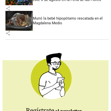
share
Murió la bebé hipopótamo rescatada en el
Magdalena Medio
share
Regístrate