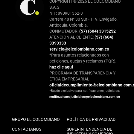
COPYRIGHT © 2026 EL COLOMBIANO
S.A.S
NIT: 890901352-3
Carrera 48 N° 30 Sur - 119, Envigado,
Antioquia, Colombia.
CONMUTADOR:
(57) (604) 3315252
ATENCIÓN AL CLIENTE:
(57) (604)
3393333
servicio@elcolombiano.com.co
*Para asuntos relacionados con
peticiones, quejas y reclamos (PQR),
haz clic aquí
PROGRAMA DE TRANSPARENCIA Y
ÉTICA EMPRESARIAL:
oficialdecumplimiento@elcolombiano.com.
*Buzón exclusivo para notificaciones judiciales:
notificacionesjudiciales@elcolombiano.com.co
GRUPO EL COLOMBIANO
POLÍTICA DE PRIVACIDAD
CONTÁCTANOS
SUPERINTENDENCIA DE